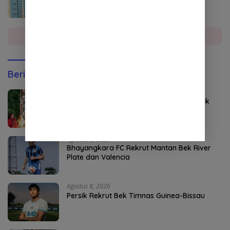
Tenggara Diciduk Polisi
Selengkapnya
Berita Olahraga
Agustus 8, 2026
Kapolri Jadi Anggota Kehormatan Tapak
Suci
Agustus 8, 2026
Bhayangkara FC Rekrut Mantan Bek River
Plate dan Valencia
Agustus 8, 2026
Persik Rekrut Bek Timnas Guinea-Bissau