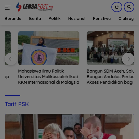
Beranda
Berita
Politik
Nasional
Peristiwa
Olahraga
Langsung
ke
konten
Mahasiswa Ilmu Politik
Bangun SDM Aceh, Solusi
Universitas Malikussaleh Ikuti
Bangun Andalas Perluas
KKN Internasional di Malaysia
Akses Pendidikan bagi 5.500
Pelajar
Tarif PSK