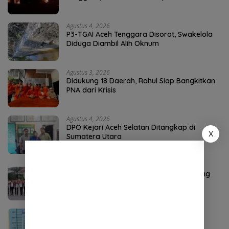
Agustus 4, 2026
P3-TGAI Aceh Tenggara Disorot, Swakelola
Diduga Diambil Alih Oknum
Agustus 3, 2026
Didukung 18 Daerah, Rahul Siap Bangkitkan
PNA dari Krisis
Agustus 4, 2026
DPO Kejari Aceh Selatan Ditangkap di
X
Sumatera Utara
Agustus 2, 2026
Ketua Kwarcab Nagan Raya Raja Sayang
Kukuhkan 9 Pramuka Garuda
Agustus 4, 2026
Seorang Penyalahguna Sabu di Aceh