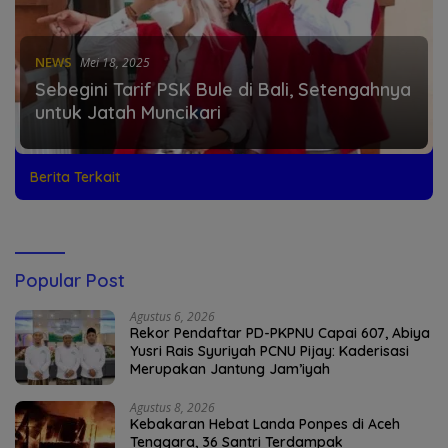
NEWS
Mei 18, 2025
Sebegini Tarif PSK Bule di Bali, Setengahnya
untuk Jatah Muncikari
Berita Terkait
Popular Post
Agustus 6, 2026
Rekor Pendaftar PD-PKPNU Capai 607, Abiya
Yusri Rais Syuriyah PCNU Pijay: Kaderisasi
Merupakan Jantung Jam’iyah
Agustus 8, 2026
Kebakaran Hebat Landa Ponpes di Aceh
Tenggara, 36 Santri Terdampak