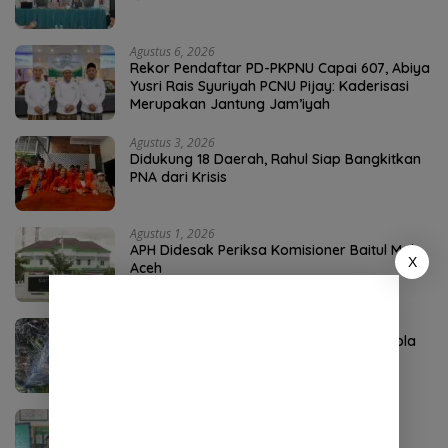
Agustus 6, 2026
Rekor Pendaftar PD-PKPNU Capai 607, Abiya
Yusri Rais Syuriyah PCNU Pijay: Kaderisasi
Merupakan Jantung Jam’iyah
Agustus 3, 2026
Didukung 18 Daerah, Rahul Siap Bangkitkan
PNA dari Krisis
Agustus 1, 2026
APH Didesak Periksa Komisioner Baitul Mal
X
Aceh
Agustus 4, 2026
P3-TGAI Aceh Tenggara Disorot, Swakelola
Diduga Diambil Alih Oknum
Agustus 4, 2026
DPO Kejari Aceh Selatan Ditangkap di