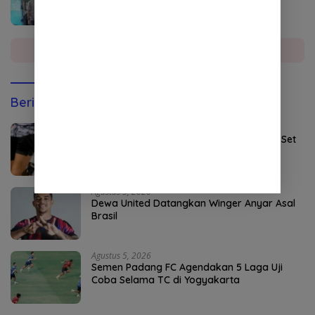
Sumatera Utara
Selengkapnya
Berita Olahraga
Agustus 5, 2026
Persebaya Maksimalkan Open Play dan Set
Pieces
Agustus 5, 2026
Dewa United Datangkan Winger Anyar Asal
Brasil
Agustus 5, 2026
Semen Padang FC Agendakan 5 Laga Uji
Coba Selama TC di Yogyakarta