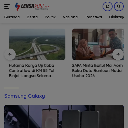
Beranda
Berita
Politik
Nasional
Peristiwa
Olahraga
Langsung
ke
konten
Hutama Karya Uji Coba
SAPA Minta Baitul Mal Aceh
Contraflow di KM 55 Tol
Buka Data Bantuan Modal
Binjai–Langsa Selama
Usaha 2026
Pemeliharaan Jembatan
Samsung Galaxy