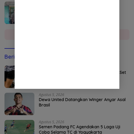
Agustus 4, 2026
DPO Kejari Aceh Selatan Ditangkap di
Sumatera Utara
Selengkapnya
Berita Olahraga
Agustus 5, 2026
Persebaya Maksimalkan Open Play dan Set
Pieces
Agustus 5, 2026
Dewa United Datangkan Winger Anyar Asal
Brasil
Agustus 5, 2026
Semen Padang FC Agendakan 5 Laga Uji
Coba Selama TC di Yogyakarta