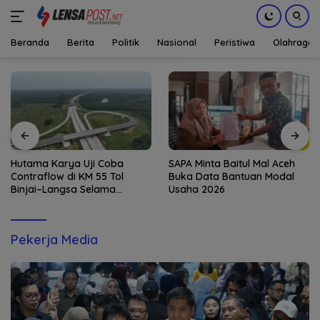
Beranda
Berita
Politik
Nasional
Peristiwa
Olahraga
Langsung
ke
konten
Hutama Karya Uji Coba
SAPA Minta Baitul Mal Aceh
Contraflow di KM 55 Tol
Buka Data Bantuan Modal
Binjai–Langsa Selama
Usaha 2026
Pemeliharaan Jembatan
Pekerja Media