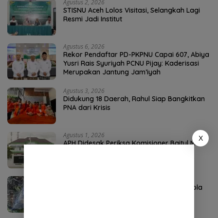
Agustus 2, 2026
STISNU Aceh Lolos Visitasi, Selangkah Lagi
Resmi Jadi Institut
Agustus 6, 2026
Rekor Pendaftar PD-PKPNU Capai 607, Abiya
Yusri Rais Syuriyah PCNU Pijay: Kaderisasi
Merupakan Jantung Jam’iyah
Agustus 3, 2026
Didukung 18 Daerah, Rahul Siap Bangkitkan
PNA dari Krisis
Agustus 1, 2026
X
APH Didesak Periksa Komisioner Baitul Mal
Aceh
Agustus 4, 2026
P3-TGAI Aceh Tenggara Disorot, Swakelola
Diduga Diambil Alih Oknum