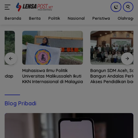
Beranda
Berita
Politik
Nasional
Peristiwa
Olahraga
Langsung
ke
konten
Mahasiswa Ilmu Politik
Bangun SDM Aceh, Solusi
Universitas Malikussaleh Ikuti
Bangun Andalas Perluas
KKN Internasional di Malaysia
Akses Pendidikan bagi 5.500
Pelajar
Blog Pribadi