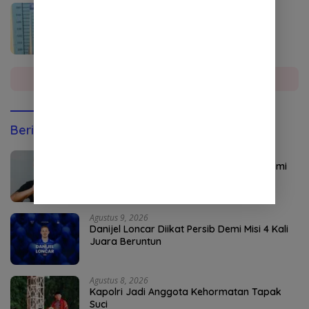
Agustus 4, 2026
Seorang Penyalahguna Sabu di Aceh
Tenggara Diciduk Polisi
Selengkapnya
Berita Olahraga
Agustus 9, 2026
Perkuat Sektor Sentral, Dewa United Resmi
Amankan Jasa Ripal Wahyudi
Agustus 9, 2026
Danijel Loncar Diikat Persib Demi Misi 4 Kali
Juara Beruntun
Agustus 8, 2026
Kapolri Jadi Anggota Kehormatan Tapak
Suci