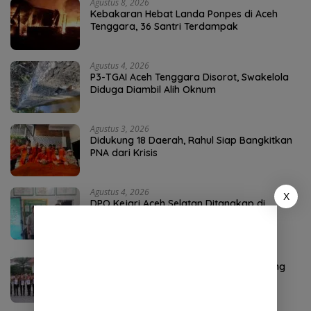
Agustus 8, 2026
Kebakaran Hebat Landa Ponpes di Aceh
Tenggara, 36 Santri Terdampak
Agustus 4, 2026
P3-TGAI Aceh Tenggara Disorot, Swakelola
Diduga Diambil Alih Oknum
Agustus 3, 2026
Didukung 18 Daerah, Rahul Siap Bangkitkan
PNA dari Krisis
Agustus 4, 2026
X
DPO Kejari Aceh Selatan Ditangkap di
Sumatera Utara
Agustus 2, 2026
Ketua Kwarcab Nagan Raya Raja Sayang
Kukuhkan 9 Pramuka Garuda