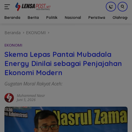
Beranda
Berita
Politik
Nasional
Peristiwa
Olahraga
Langsung
Beranda
EKONOMI
ke
konten
EKONOMI
Skema Lepas Pantai Mubadala
Energy Dinilai sebagai Penjajahan
Ekonomi Modern
Gugatan Moral Rakyat Aceh:
Muhammad Nasir
Juni 5, 2026