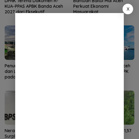
DPRK Terima Dokumen R-
Bantuan Baitul Mal Aceh
KUA-PPAS APBK Banda Aceh
Perkuat Ekonomi
X
2027 dari Eksekutif
Masyarakat
Penumpang Angkutan Udara
Kunjungan Wisman ke Aceh
dan Laut di Aceh Meningkat
Turun pada Juni 2026, TPK
pada Juni 2026
Hotel Justru Meningkat
Neraca Perdagangan Aceh
NTP Aceh Juli 2026 Naik 1,57
Surplus US$59,27 Juta pada
Persen, Didorong Harga