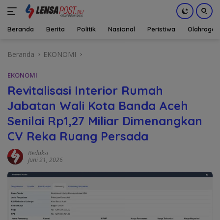
Beranda
Berita
Politik
Nasional
Peristiwa
Olahraga
Langsung
Beranda
EKONOMI
ke
konten
EKONOMI
Revitalisasi Interior Rumah
Jabatan Wali Kota Banda Aceh
Senilai Rp1,27 Miliar Dimenangkan
CV Reka Ruang Persada
Redaksi
Juni 21, 2026