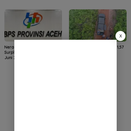
X
Neraca Perdagangan Aceh
NTP Aceh Juli 2026 Naik 1,57
Surplus US$59,27 Juta pada
Persen, Didorong Harga
Juni 2026
Gabah dan Sawit