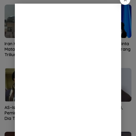
Iran Hancurkan Pesawat
Netanyahu Ketar Ketir Minta
Mata-Mata AS Senilai Rp4,6
Bantuan Negara Lain Serang
Triliun di Pangkalan Saudi
Iran
AS–Israel Targetkan
Profil Mojtaba Khamenei,
Pemimpin Baru Iran, Trump:
Pemimpin Baru Iran
Dia Tak Akan Bertahan Lama
Pengganti Ali Khamenei