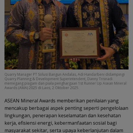
Quarry Manager PT Solusi Bangun Andalas, Adi Handarbeni didampingi
Quarry Planning & Development Superintendent, Danny Trisnadi
memegang piagam dan piala penghargaan 1st Runner Up Asean Mineral
Awards (AMA) 2025 di Laos, 2 Oktober 2025.
ASEAN Mineral Awards memberikan penilaian yang
mencakup berbagai aspek penting seperti pengelolaan
lingkungan, penerapan keselamatan dan kesehatan
kerja, efisiensi energi, kebermanfaatan sosial bagi
masyarakat sekitar, serta upaya keberlanjutan dalam