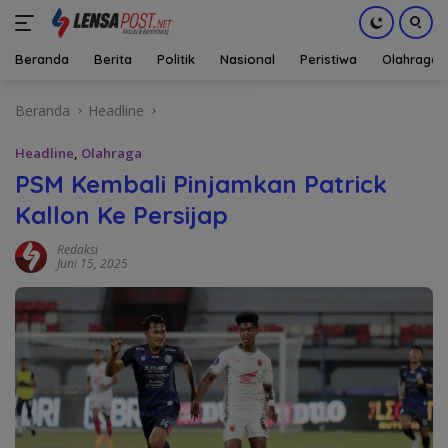
Beranda
Berita
Politik
Nasional
Peristiwa
Olahraga
Langsung
Beranda
Headline
ke
konten
Headline
,
Olahraga
PSM Kembali Pinjamkan Patrick
Kallon Ke Persijap
Redaksi
Juni 15, 2025