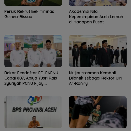
Persik Rekrut Bek Timnas
Akademisi Nilai
Guinea-Bissau
Kepemimpinan Aceh Lemah
di Hadapan Pusat
Rekor Pendaftar PD-PKPNU
Mujiburrahman Kembali
Capai 607, Abiya Yusri Rais
Dilantik sebagai Rektor UIN
Syuriyah PCNU Pijay:
Ar-Raniry
Kaderisasi Merupakan
Jantung Jam’iyah