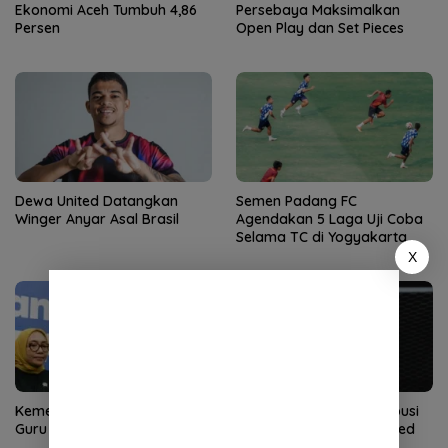
Ekonomi Aceh Tumbuh 4,86
Persebaya Maksimalkan
Persen
Open Play dan Set Pieces
Dewa United Datangkan
Semen Padang FC
Winger Anyar Asal Brasil
Agendakan 5 Laga Uji Coba
Selama TC di Yogyakarta
X
Kemendikdasmen Wajibkan
Riyandi Siap Beri Kontribusi
Guru Jadi Wali Murid
Terbaik untuk Dewa United