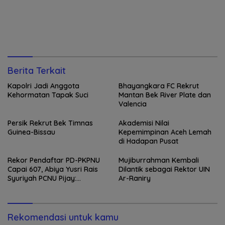
Berita Terkait
Kapolri Jadi Anggota
Bhayangkara FC Rekrut
Kehormatan Tapak Suci
Mantan Bek River Plate dan
Valencia
Persik Rekrut Bek Timnas
Akademisi Nilai
Guinea-Bissau
Kepemimpinan Aceh Lemah
di Hadapan Pusat
Rekor Pendaftar PD-PKPNU
Mujiburrahman Kembali
Capai 607, Abiya Yusri Rais
Dilantik sebagai Rektor UIN
Syuriyah PCNU Pijay:
Ar-Raniry
Kaderisasi Merupakan
Jantung Jam’iyah
Rekomendasi untuk kamu