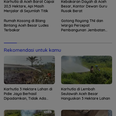
Karhutla di Aceh Barat Capai
Kebakaran Dayah di Aceh
20,5 Hektare, Api Masih
Besar, Kantor Dewan Guru
Menjalar di Sejumlah Titik
Rusak Berat
Rumah Kosong di Blang
Gotong Royong TNI dan
Bintang Aceh Besar Ludes
Warga Percepat
Terbakar
Pembangunan Jembatan
Gantung di Kuta Ujung
Rekomendasi untuk kamu
Karhutla 3 Hektare Lahan di
Karhutla di Lembah
Pidie Jaya Berhasil
Seulawah Aceh Besar
Dipadamkan, Tidak Ada
Hanguskan 3 Hektare Lahan
Korban Jiwa