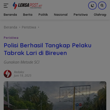
Beranda
Berita
Politik
Nasional
Peristiwa
Olahraga
Langsung
Beranda
Peristiwa
ke
konten
Peristiwa
Polisi Berhasil Tangkap Pelaku
Tabrak Lari di Bireuen
Gunakan Metode SCI
Redaksi
Juni 19, 2025