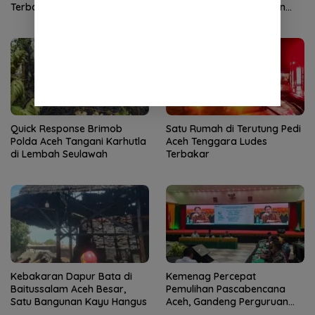
Terbakar
Pembangunan Jembatan
Gantung di Kuta Ujung
Quick Response Brimob
Satu Rumah di Terutung Pedi
Polda Aceh Tangani Karhutla
Aceh Tenggara Ludes
di Lembah Seulawah
Terbakar
Kebakaran Dapur Bata di
Kemenag Percepat
Baitussalam Aceh Besar,
Pemulihan Pascabencana
Satu Bangunan Kayu Hangus
Aceh, Gandeng Perguruan
Tinggi