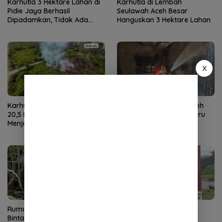
Karhutla 3 Hektare Lahan di
Karhutla di Lembah
Pidie Jaya Berhasil
Seulawah Aceh Besar
Dipadamkan, Tidak Ada
Hanguskan 3 Hektare Lahan
Korban Jiwa
X
Karhutla di Aceh Barat Capai
Kebakaran Dayah di Aceh
20,5 Hektare, Api Masih
Besar, Kantor Dewan Guru
Menjalar di Sejumlah Titik
Rusak Berat
Rumah Kosong di Blang
Gotong Royong TNI dan
Bintang Aceh Besar Ludes
Warga Percepat