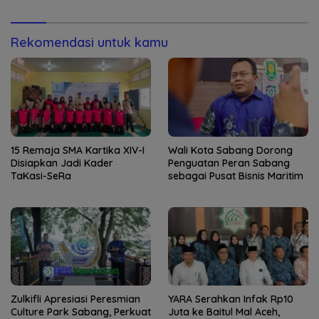
Remaja Satbrimob
Kaderisasi Merupakan
Jantung Jam’iyah
Rekomendasi untuk kamu
15 Remaja SMA Kartika XIV-I
Wali Kota Sabang Dorong
Disiapkan Jadi Kader
Penguatan Peran Sabang
TaKasi-SeRa
sebagai Pusat Bisnis Maritim
Zulkifli Apresiasi Peresmian
YARA Serahkan Infak Rp10
Culture Park Sabang, Perkuat
Juta ke Baitul Mal Aceh,