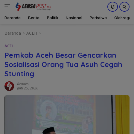
Beranda
Berita
Politik
Nasional
Peristiwa
Olahraga
Langsung
Beranda
ACEH
ke
konten
ACEH
Pemkab Aceh Besar Gencarkan
Sosialisasi Orang Tua Asuh Cegah
Stunting
Redaksi
Juni 25, 2026