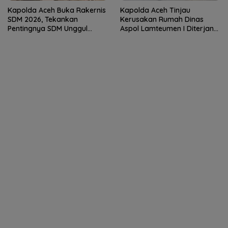
Kapolda Aceh Buka Rakernis
Kapolda Aceh Tinjau
SDM 2026, Tekankan
Kerusakan Rumah Dinas
Pentingnya SDM Unggul
Aspol Lamteumen I Diterjang
untuk Pelayanan Polri
Angin Kencang
Humanis