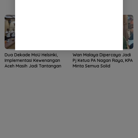
Nasional Langit Biru
Indonesia Asri
Dua Dekade MoU Helsinki,
Wan Malaya Dipercaya Jadi
Implementasi Kewenangan
Pj Ketua PA Nagan Raya, KPA
Aceh Masih Jadi Tantangan
Minta Semua Solid