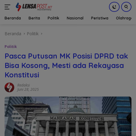
Beranda
Berita
Politik
Nasional
Peristiwa
Olahraga
Langsung
Beranda
Politik
ke
konten
Politik
Pasca Putusan MK Posisi DPRD tak
Bisa Kosong, Mesti ada Rekayasa
Konstitusi
Redaksi
Juni 28, 2025