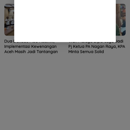
Dua Dekade MoU Helsinki,
Wan Malaya Dipercaya Jadi
Implementasi Kewenangan
Pj Ketua PA Nagan Raya, KPA
Aceh Masih Jadi Tantangan
Minta Semua Solid