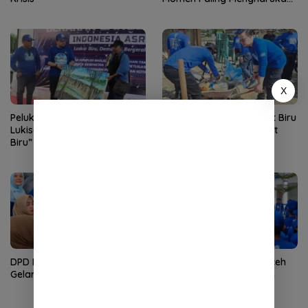
di Tibang
X
Pelukis Salaudin Serahkan
Gerakan Nasional Langit Biru
Lukisan “Gerakan Langit
Indonesia Asri, Demokrat
Biru” kepada Rian Syaf
Aceh Gelar Aksi Bersih
Lingkungan Rumah Ibadah
DPD Partai Demokrat Aceh
DPD Partai Demokrat Aceh
Gelar Donor Darah
Gelar Apel Pagi Gerakan
Nasional Langit Biru
Indonesia Asri