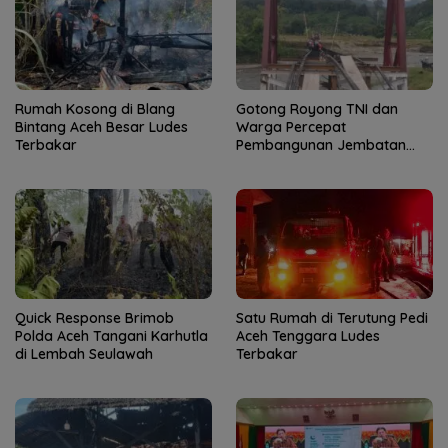
Rumah Kosong di Blang
Gotong Royong TNI dan
Bintang Aceh Besar Ludes
Warga Percepat
Terbakar
Pembangunan Jembatan
Gantung di Kuta Ujung
Quick Response Brimob
Satu Rumah di Terutung Pedi
Polda Aceh Tangani Karhutla
Aceh Tenggara Ludes
di Lembah Seulawah
Terbakar