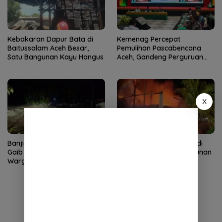
Kebakaran Dapur Bata di
Kemenag Percepat
Baitussalam Aceh Besar,
Pemulihan Pascabencana
Satu Bangunan Kayu Hangus
Aceh, Gandeng Perguruan
Tinggi
X
Banjir Bandang Terjang Rikit
Kebakaran Dapur Bata di
Gaib Gayo Lues, Rumah
Baitussalam, Satu Bangunan
Warga Sempat Terendam
Rusak Berat