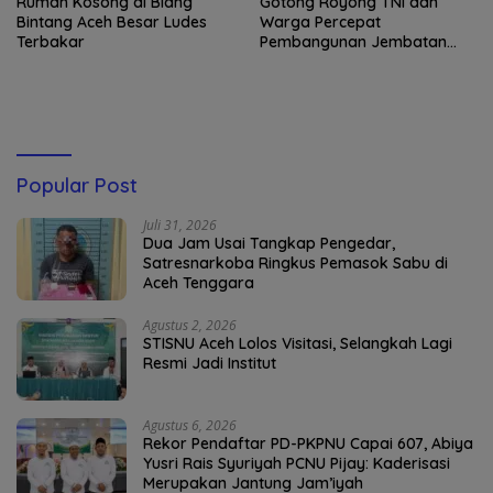
Rumah Kosong di Blang
Gotong Royong TNI dan
Bintang Aceh Besar Ludes
Warga Percepat
Terbakar
Pembangunan Jembatan
Gantung di Kuta Ujung
Popular Post
Juli 31, 2026
Dua Jam Usai Tangkap Pengedar,
Satresnarkoba Ringkus Pemasok Sabu di
Aceh Tenggara
Agustus 2, 2026
STISNU Aceh Lolos Visitasi, Selangkah Lagi
Resmi Jadi Institut
Agustus 6, 2026
Rekor Pendaftar PD-PKPNU Capai 607, Abiya
Yusri Rais Syuriyah PCNU Pijay: Kaderisasi
Merupakan Jantung Jam’iyah