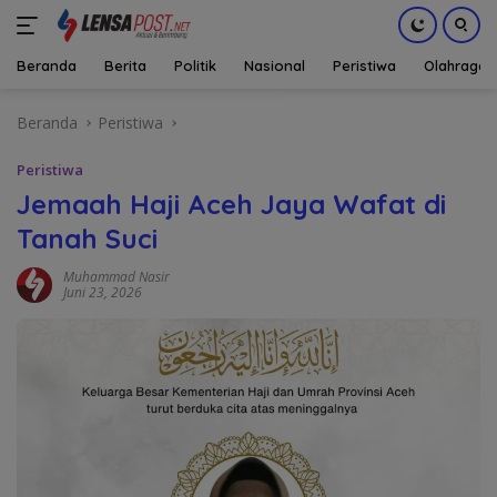
Beranda
Berita
Politik
Nasional
Peristiwa
Olahraga
Langsung
Beranda
Peristiwa
ke
konten
Peristiwa
Jemaah Haji Aceh Jaya Wafat di
Tanah Suci
Muhammad Nasir
Juni 23, 2026