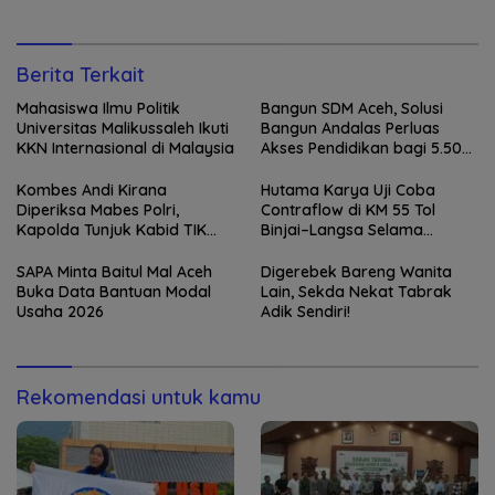
Berita Terkait
Mahasiswa Ilmu Politik
Bangun SDM Aceh, Solusi
Universitas Malikussaleh Ikuti
Bangun Andalas Perluas
KKN Internasional di Malaysia
Akses Pendidikan bagi 5.500
Pelajar
Kombes Andi Kirana
Hutama Karya Uji Coba
Diperiksa Mabes Polri,
Contraflow di KM 55 Tol
Kapolda Tunjuk Kabid TIK
Binjai–Langsa Selama
sebagai Pelaksana Tugas
Pemeliharaan Jembatan
Kapolresta Banda Aceh
SAPA Minta Baitul Mal Aceh
Digerebek Bareng Wanita
Buka Data Bantuan Modal
Lain, Sekda Nekat Tabrak
Usaha 2026
Adik Sendiri!
Rekomendasi untuk kamu