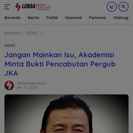
Beranda
Berita
Politik
Nasional
Peristiwa
Olahraga
Langsung
Beranda
NEWS
ke
konten
NEWS
Jangan Mainkan Isu, Akademisi
Minta Bukti Pencabutan Pergub
JKA
Muhammad Nasir
Mei 18, 2026