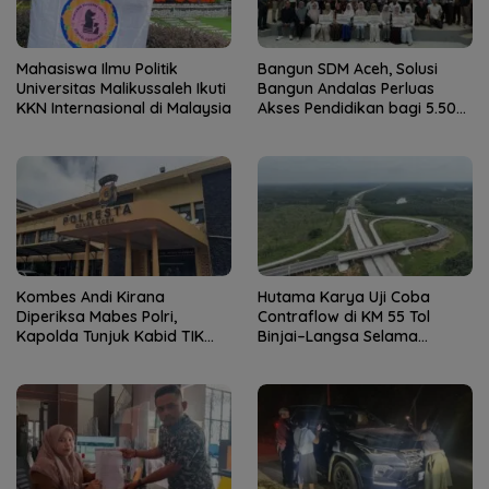
Mahasiswa Ilmu Politik
Bangun SDM Aceh, Solusi
Universitas Malikussaleh Ikuti
Bangun Andalas Perluas
KKN Internasional di Malaysia
Akses Pendidikan bagi 5.500
Pelajar
Kombes Andi Kirana
Hutama Karya Uji Coba
Diperiksa Mabes Polri,
Contraflow di KM 55 Tol
Kapolda Tunjuk Kabid TIK
Binjai–Langsa Selama
sebagai Pelaksana Tugas
Pemeliharaan Jembatan
Kapolresta Banda Aceh