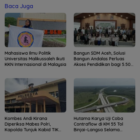
Baca Juga
Mahasiswa Ilmu Politik
Bangun SDM Aceh, Solusi
Universitas Malikussaleh Ikuti
Bangun Andalas Perluas
KKN Internasional di Malaysia
Akses Pendidikan bagi 5.500
Pelajar
Kombes Andi Kirana
Hutama Karya Uji Coba
Diperiksa Mabes Polri,
Contraflow di KM 55 Tol
Kapolda Tunjuk Kabid TIK
Binjai–Langsa Selama
sebagai Pelaksana Tugas
Pemeliharaan Jembatan