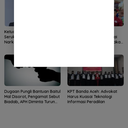
Ketua DPRK Banda Aceh
Demokrat Aceh Tanam
Serukan Perang Lawan
Pohon di Bantaran Sungai
Narkoba
Alue Naga, Ajak Masyarakat
Peduli Lingkungan
Dugaan Pungli Bantuan Baitul
KPT Banda Aceh: Advokat
Mal Disorot, Pengamat Sebut
Harus Kuasai Teknologi
Biadab, APH Diminta Turun
Informasi Peradilan
Tangan