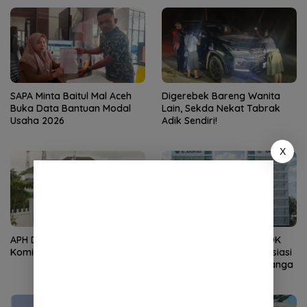
Kapolresta Banda Aceh
SAPA Minta Baitul Mal Aceh
Digerebek Bareng Wanita
Buka Data Bantuan Modal
Lain, Sekda Nekat Tabrak
Usaha 2026
Adik Sendiri!
X
APH Didesak Periksa
Kembali Nahkodai APDOK
Komisioner Baitul Mal Aceh
PAI, Silahuddin Tuai Apresiasi
dari LPPM UNISAI Samalanga