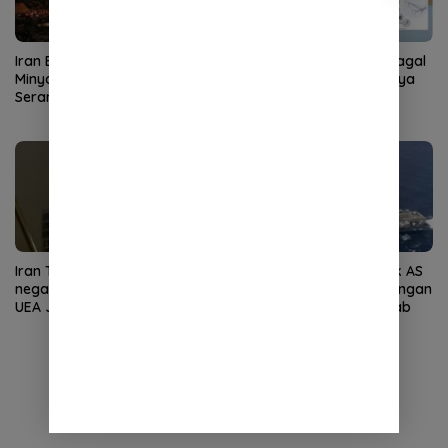
Iran Bombardir Kilang
Drone Diduga Milik AS Gagal
Minyak Haifa, Balasan atas
Meledak di Irak, Desainnya
Serangan Israel dan AS
Mirip Drone Iran
Iran Terus Gempur Negara-
Iran Hantam Kapal Induk AS
negara Teluk, Kuwait hingga
USS Abraham Lincoln dengan
UEA Jadi Sasaran Rudal dan
Rudal Balistik di Laut Arab
Drone