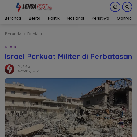
Beranda
Berita
Politik
Nasional
Peristiwa
Olahraga
Langsung
Beranda
Dunia
ke
konten
Dunia
Israel Perkuat Militer di Perbatasan
Redaksi
Maret 3, 2026