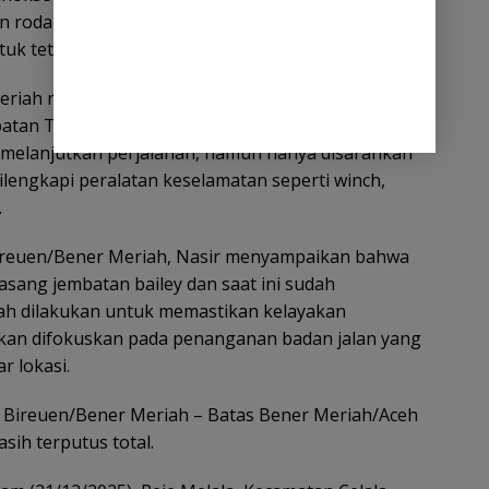
n roda empat (R4). Meski demikian, lalu lintas masih
ntuk tetap mengutamakan kehati-hatian.
Meriah masih menghadapi kendala. Kendaraan R2
mbatan Tenge Besi. Adapun kendaraan berpenggerak
melanjutkan perjalanan, namun hanya disarankan
lengkapi peralatan keselamatan seperti winch,
.
Bireuen/Bener Meriah, Nasir menyampaikan bahwa
asang jembatan bailey dan saat ini sudah
telah dilakukan untuk memastikan kelayakan
akan difokuskan pada penanganan badan jalan yang
r lokasi.
 Bireuen/Bener Meriah – Batas Bener Meriah/Aceh
sih terputus total.