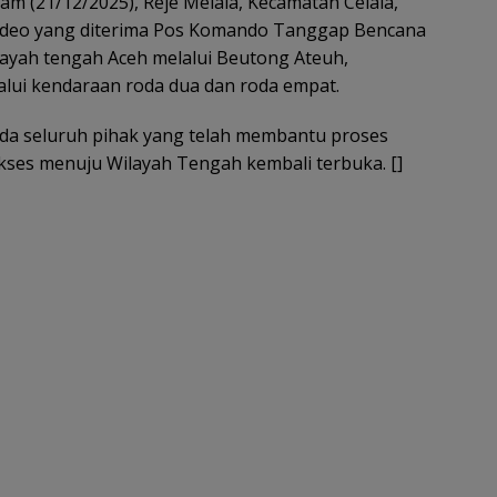
m (21/12/2025), Reje Melala, Kecamatan Celala,
video yang diterima Pos Komando Tanggap Bencana
layah tengah Aceh melalui Beutong Ateuh,
alui kendaraan roda dua dan roda empat.
da seluruh pihak yang telah membantu proses
akses menuju Wilayah Tengah kembali terbuka. []