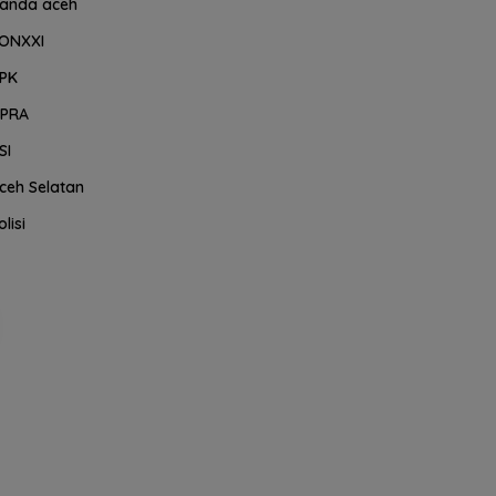
anda aceh
ONXXI
PK
PRA
SI
ceh Selatan
olisi