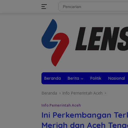
Langsung
tutup
ke
konten
Beranda
Berita
Politik
Nasional
Beranda
Info Pemerintah Aceh
Info Pemerintah Aceh
Ini Perkembangan Terk
Meriah dan Aceh Teng