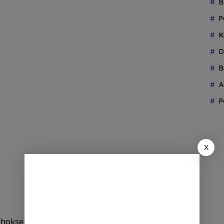
B
P
K
D
B
A
P
X
Lhokseumawe (KKA) – Bener Meriah saat ini sudah