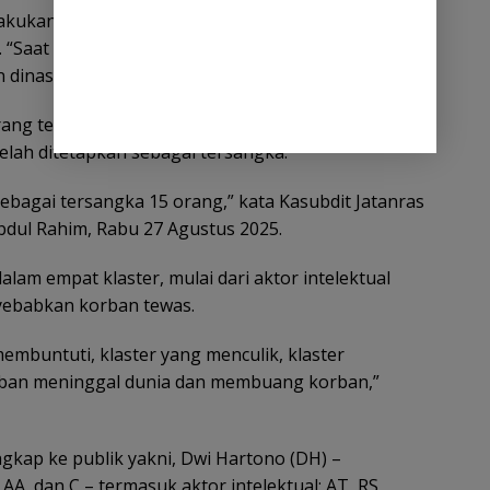
kukan pencarian terhadap tersangka, karena saat
. “Saat kejadian tersebut, statusnya sedang dicari
 dinas,” tuturnya.
ang telah ditangkap terkait kasus penculikan dan
elah ditetapkan sebagai tersangka.
ebagai tersangka 15 orang,” kata Kasubdit Jatanras
bdul Rahim, Rabu 27 Agustus 2025.
alam empat klaster, mulai dari aktor intelektual
yebabkan korban tewas.
 membuntuti, klaster yang menculik, klaster
ban meninggal dunia dan membuang korban,”
ungkap ke publik yakni, Dwi Hartono (DH) –
AA, dan C – termasuk aktor intelektual; AT, RS,