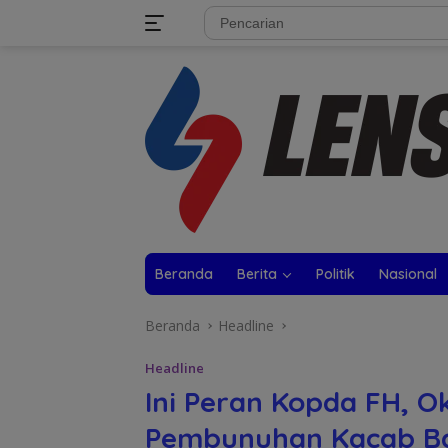
Langsung
tutup
ke
konten
Beranda
Berita
Politik
Nasional
Beranda
Headline
Headline
Ini Peran Kopda FH, 
Pembunuhan Kacab B