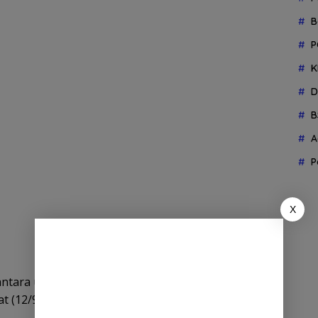
B
P
K
D
B
A
P
X
antara untuk mencari orang guna menjemput
t (12/9/2025).