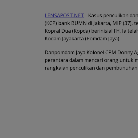
LENSAPOST.NET
– Kasus penculikan d
(KCP) bank BUMN di Jakarta, MIP (37),
Kopral Dua (Kopda) berinisial FH. Ia tela
Kodam Jayakarta (Pomdam Jaya).
Danpomdam Jaya Kolonel CPM Donny Ag
perantara dalam mencari orang untuk m
rangkaian penculikan dan pembunuhan 