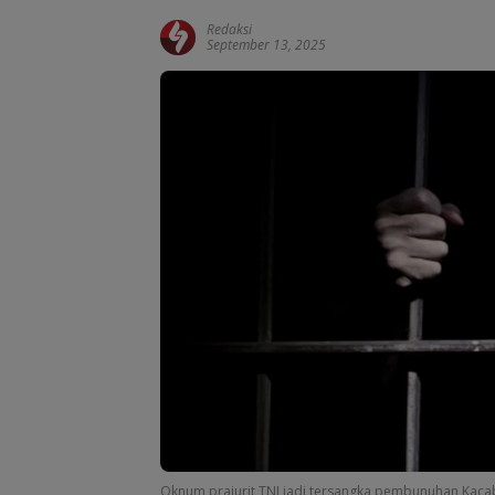
Redaksi
September 13, 2025
Oknum prajurit TNI jadi tersangka pembunuhan Kac