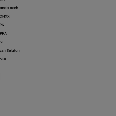
anda aceh
ONXXI
PK
PRA
SI
ceh Selatan
olisi