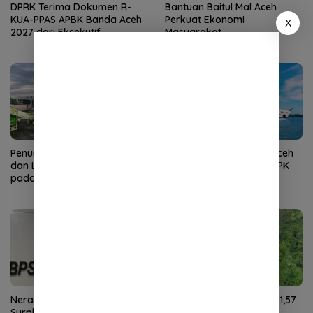
DPRK Terima Dokumen R-
Bantuan Baitul Mal Aceh
KUA-PPAS APBK Banda Aceh
Perkuat Ekonomi
X
2027 dari Eksekutif
Masyarakat
Penumpang Angkutan Udara
Kunjungan Wisman ke Aceh
dan Laut di Aceh Meningkat
Turun pada Juni 2026, TPK
pada Juni 2026
Hotel Justru Meningkat
Neraca Perdagangan Aceh
NTP Aceh Juli 2026 Naik 1,57
Surplus US$59,27 Juta pada
Persen, Didorong Harga