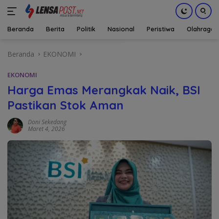
Beranda
Berita
Politik
Nasional
Peristiwa
Olahraga
Langsung
Beranda
EKONOMI
ke
konten
EKONOMI
Harga Emas Merangkak Naik, BSI
Pastikan Stok Aman
Doni Sekedang
Maret 4, 2026