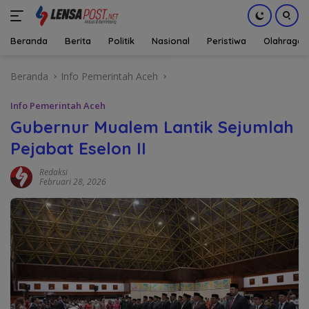
Beranda
Berita
Politik
Nasional
Peristiwa
Olahraga
Langsung
Beranda
Info Pemerintah Aceh
ke
konten
Info Pemerintah Aceh
Gubernur Mualem Lantik Sejumlah
Pejabat Eselon II
Redaksi
Februari 28, 2026