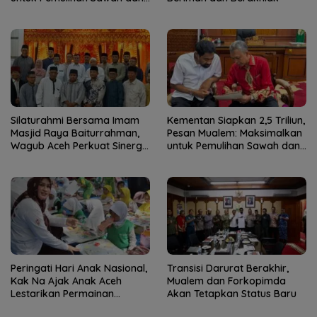
Kebun
Silaturahmi Bersama Imam
Kementan Siapkan 2,5 Triliun,
Masjid Raya Baiturrahman,
Pesan Mualem: Maksimalkan
Wagub Aceh Perkuat Sinergi
untuk Pemulihan Sawah dan
dengan Ulama
Kebun
Peringati Hari Anak Nasional,
Transisi Darurat Berakhir,
Kak Na Ajak Anak Aceh
Mualem dan Forkopimda
Lestarikan Permainan
Akan Tetapkan Status Baru
Tradisional