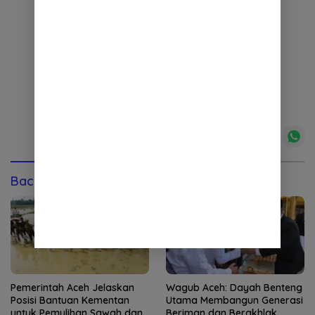
Baca Juga
Pemerintah Aceh Jelaskan
Wagub Aceh: Dayah Benteng
Posisi Bantuan Kementan
Utama Membangun Generasi
untuk Pemulihan Sawah dan
Beriman dan Berakhlak