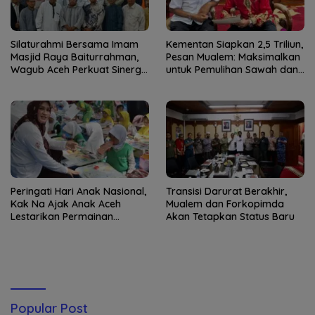
Silaturahmi Bersama Imam
Kementan Siapkan 2,5 Triliun,
Masjid Raya Baiturrahman,
Pesan Mualem: Maksimalkan
Wagub Aceh Perkuat Sinergi
untuk Pemulihan Sawah dan
dengan Ulama
Kebun
Peringati Hari Anak Nasional,
Transisi Darurat Berakhir,
Kak Na Ajak Anak Aceh
Mualem dan Forkopimda
Lestarikan Permainan
Akan Tetapkan Status Baru
Tradisional
Popular Post