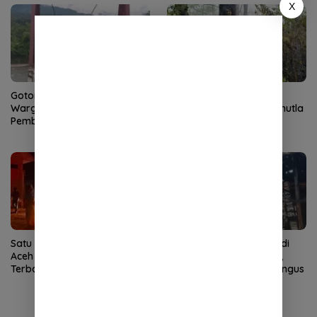
X
Gotong Royong TNI dan
Quick Response Brimob
Warga Percepat
Polda Aceh Tangani Karhutla
Pembangunan Jembatan
di Lembah Seulawah
Gantung di Kuta Ujung
Satu Rumah di Terutung Pedi
Kebakaran Dapur Bata di
Aceh Tenggara Ludes
Baitussalam Aceh Besar,
Terbakar
Satu Bangunan Kayu Hangus