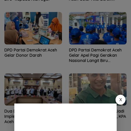
Lingkungan Rumah Ibadah
DPD Partai Demokrat Aceh
DPD Partai Demokrat Aceh
Gelar Donor Darah
Gelar Apel Pagi Gerakan
Nasional Langit Biru
Indonesia Asri
X
Dua Dekade MoU Helsinki,
Wan Malaya Dipercaya Jadi
Implementasi Kewenangan
Pj Ketua PA Nagan Raya, KPA
Aceh Masih Jadi Tantangan
Minta Semua Solid