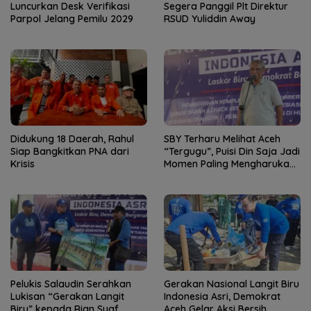
Luncurkan Desk Verifikasi
Segera Panggil Plt Direktur
Parpol Jelang Pemilu 2029
RSUD Yuliddin Away
Didukung 18 Daerah, Rahul
SBY Terharu Melihat Aceh
Siap Bangkitkan PNA dari
“Tergugu”, Puisi Din Saja Jadi
Krisis
Momen Paling Mengharukan
di Tibang
Pelukis Salaudin Serahkan
Gerakan Nasional Langit Biru
Lukisan “Gerakan Langit
Indonesia Asri, Demokrat
Biru” kepada Rian Syaf
Aceh Gelar Aksi Bersih