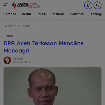
Beranda
Berita
Politik
Nasional
Peristiwa
Olahraga
Langsung
Beranda
Politik
ke
konten
Politik
DPR Aceh Terkesan Mendikte
Mendagri
Redaksi
Juni 15, 2023