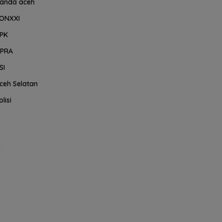
anda aceh
ONXXI
PK
PRA
SI
ceh Selatan
olisi