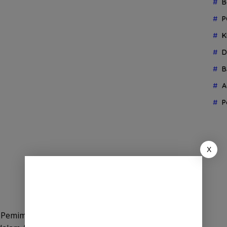
B
P
K
D
B
A
P
X
i Pemimpin Divisi Perencanaan, menurut kami, tidak