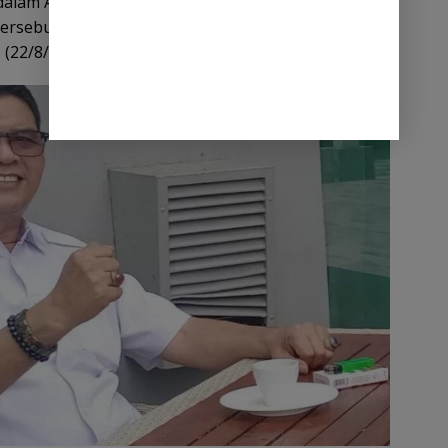
dalam AD/ART. Komite remunerasi terkesan
ersebut,” tegas Sulaiman Datu dalam
(22/8/2025).