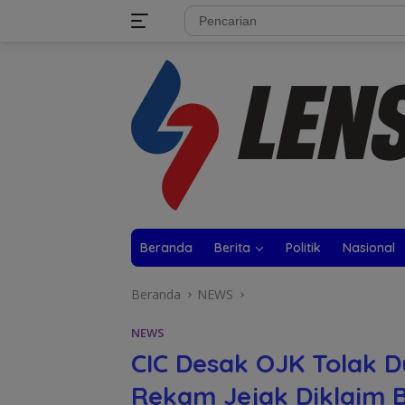
Langsung
tutup
ke
konten
Beranda
Berita
Politik
Nasional
Beranda
NEWS
NEWS
CIC Desak OJK Tolak D
Rekam Jejak Diklaim 