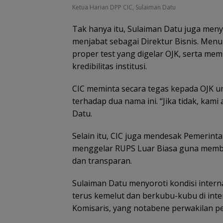
Ketua Harian DPP CIC, Sulaiman Datu
Tak hanya itu, Sulaiman Datu juga menyin
menjabat sebagai Direktur Bisnis. Menur
proper test yang digelar OJK, serta me
kredibilitas institusi.
CIC meminta secara tegas kepada OJK u
terhadap dua nama ini. “Jika tidak, ka
Datu.
Selain itu, CIC juga mendesak Pemerin
menggelar RUPS Luar Biasa guna memben
dan transparan.
Sulaiman Datu menyoroti kondisi interna
terus kemelut dan berkubu-kubu di int
Komisaris, yang notabene perwakilan 