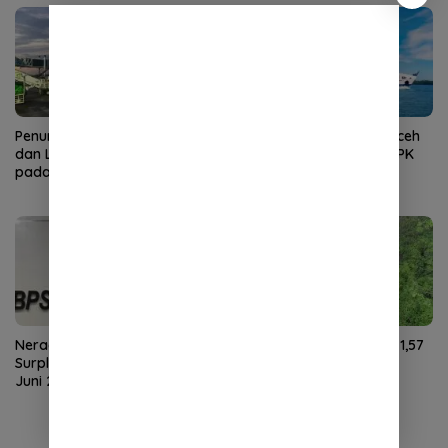
Penumpang Angkutan Udara
Kunjungan Wisman ke Aceh
dan Laut di Aceh Meningkat
Turun pada Juni 2026, TPK
pada Juni 2026
Hotel Justru Meningkat
Neraca Perdagangan Aceh
NTP Aceh Juli 2026 Naik 1,57
Surplus US$59,27 Juta pada
Persen, Didorong Harga
Juni 2026
Gabah dan Sawit