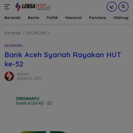
Beranda
Berita
Politik
Nasional
Peristiwa
Olahraga
Langsung
Beranda
EKONOMI
ke
konten
EKONOMI
Bank Aceh Syariah Rayakan HUT
ke-52
Redaksi
Agustus 6, 2025