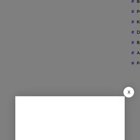
B
P
K
D
B
A
P
X