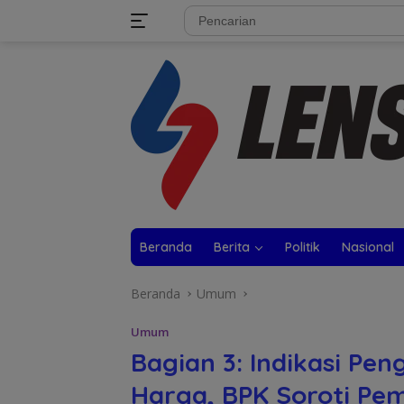
Langsung
tutup
ke
konten
Beranda
Berita
Politik
Nasional
Beranda
Umum
Umum
Bagian 3: Indikasi Pe
Harga, BPK Soroti Pem