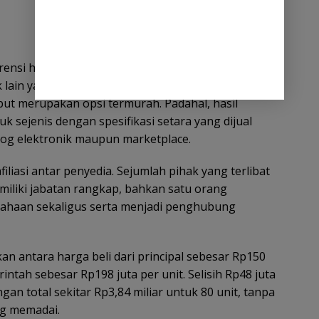
ensi harga diduga tidak objektif. PPK
in yang memiliki harga lebih tinggi, sehingga
ut merupakan opsi termurah. Padahal, hasil
sejenis dengan spesifikasi setara yang dijual
alog elektronik maupun marketplace.
liasi antar penyedia. Sejumlah pihak yang terlibat
iliki jabatan rangkap, bahkan satu orang
usahaan sekaligus serta menjadi penghubung
ikan antara harga beli dari principal sebesar Rp150
intah sebesar Rp198 juta per unit. Selisih Rp48 juta
an total sekitar Rp3,84 miliar untuk 80 unit, tanpa
ng memadai.