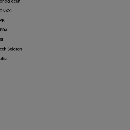
anda aceh
ONXXI
PK
PRA
SI
ceh Selatan
olisi