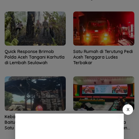
Gantung di Kuta Ujung
Quick Response Brimob
Satu Rumah di Terutung Pedi
Polda Aceh Tangani Karhutla
Aceh Tenggara Ludes
di Lembah Seulawah
Terbakar
X
Kebakaran Dapur Bata di
Kemenag Percepat
Baitussalam Aceh Besar,
Pemulihan Pascabencana
Satu Bangunan Kayu Hangus
Aceh, Gandeng Perguruan
Tinggi