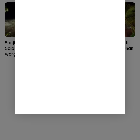
Banjir Bandang Terjang Rikit
Kebakaran Dapur Bata di
Gaib Gayo Lues, Rumah
Baitussalam, Satu Bangunan
Warga Sempat Terendam
Rusak Berat