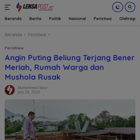
Beranda
Berita
Politik
Nasional
Peristiwa
Olahraga
Langsung
Beranda
Peristiwa
ke
konten
Peristiwa
Angin Puting Beliung Terjang Bener
Meriah, Rumah Warga dan
Mushola Rusak
Muhammad Nasir
Juni 26, 2026