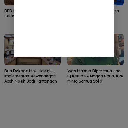
DPD Partai Demokrat Aceh
DPD Partai Demokrat Aceh
Gelar Donor Darah
Gelar Apel Pagi Gerakan
Nasional Langit Biru
Indonesia Asri
Dua Dekade MoU Helsinki,
Wan Malaya Dipercaya Jadi
Implementasi Kewenangan
Pj Ketua PA Nagan Raya, KPA
Aceh Masih Jadi Tantangan
Minta Semua Solid