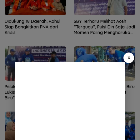
Didukung 18 Daerah, Rahul
SBY Terharu Melihat Aceh
Siap Bangkitkan PNA dari
“Tergugu”, Puisi Din Saja Jadi
Krisis
Momen Paling Mengharukan
di Tibang
X
Pelukis Salaudin Serahkan
Gerakan Nasional Langit Biru
Lukisan “Gerakan Langit
Indonesia Asri, Demokrat
Biru” kepada Rian Syaf
Aceh Gelar Aksi Bersih
Lingkungan Rumah Ibadah