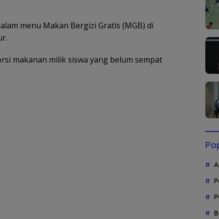
alam menu Makan Bergizi Gratis (MGB) di
r.
porsi makanan milik siswa yang belum sempat
Pop
A
P
P
B