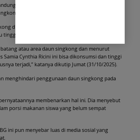
Kandungam protein di dalamnya juga tinggi. Ulat
singkong yang menjadi salah satu menunya.
g di dapurnya telah terstandarisasi mulai dari
tinggi dilakukan dua kali.
i batang atau area daun singkong dan menurut
s Samia Cynthia Ricini ini bisa dikonsumsi dan tinggi
snya terjadi,” katanya dikutip Jumat (31/10/2025).
kan menghindari penggunaan daun singkong pada
 pernyataannya membenarkan hal ini. Dia menyebut
alam porsi makanan siswa yang belum sempat
G ini pun menyebar luas di media sosial yang
at.