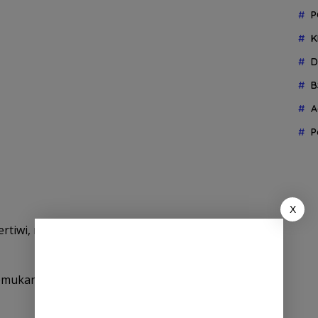
P
K
D
B
A
P
X
Pertiwi, mengakui memang pihaknya lalai dalam hal
temukan di dalam makanan tersebut adalah Samia