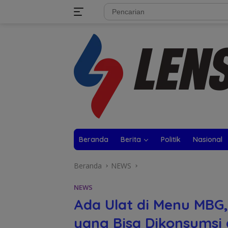
Langsung
tutup
ke
konten
Beranda
Berita
Politik
Nasional
Beranda
NEWS
NEWS
Ada Ulat di Menu MBG, 
yang Bisa Dikonsumsi 