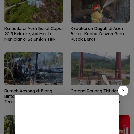
Karhutla di Aceh Barat Capai
Kebakaran Dayah di Aceh
20,5 Hektare, Api Masih
Besar, Kantor Dewan Guru
Menjalar di Sejumlah Titik
Rusak Berat
X
Rumah Kosong di Blang
Gotong Royong TNI dan
Bintang Aceh Besar Ludes
Warga Percepat
Terbakar
Pembangunan Jembatan
Gantung di Kuta Ujung