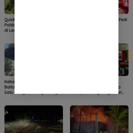
Quick Response Brimob
Satu Rumah di Terutung Pedi
Polda Aceh Tangani Karhutla
Aceh Tenggara Ludes
di Lembah Seulawah
Terbakar
Kebakaran Dapur Bata di
Kemenag Percepat
Baitussalam Aceh Besar,
Pemulihan Pascabencana
Satu Bangunan Kayu Hangus
Aceh, Gandeng Perguruan
Tinggi