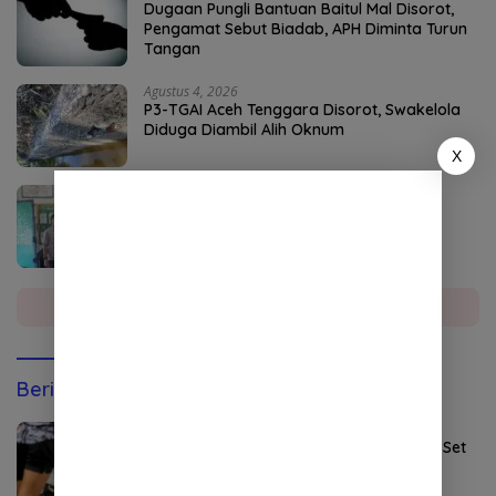
Dugaan Pungli Bantuan Baitul Mal Disorot,
Pengamat Sebut Biadab, APH Diminta Turun
Tangan
Agustus 4, 2026
P3-TGAI Aceh Tenggara Disorot, Swakelola
Diduga Diambil Alih Oknum
X
Agustus 4, 2026
DPO Kejari Aceh Selatan Ditangkap di
Sumatera Utara
Selengkapnya
Berita Olahraga
Agustus 5, 2026
Persebaya Maksimalkan Open Play dan Set
Pieces