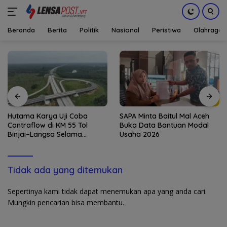
Beranda
Berita
Politik
Nasional
Peristiwa
Olahraga
Langsung
ke
konten
Hutama Karya Uji Coba
SAPA Minta Baitul Mal Aceh
Contraflow di KM 55 Tol
Buka Data Bantuan Modal
Binjai–Langsa Selama
Usaha 2026
Pemeliharaan Jembatan
Tidak ada yang ditemukan
Sepertinya kami tidak dapat menemukan apa yang anda cari.
Mungkin pencarian bisa membantu.