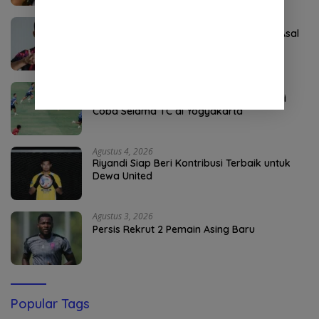
Agustus 5, 2026
Dewa United Datangkan Winger Anyar Asal
Brasil
Agustus 5, 2026
Semen Padang FC Agendakan 5 Laga Uji
Coba Selama TC di Yogyakarta
Agustus 4, 2026
Riyandi Siap Beri Kontribusi Terbaik untuk
Dewa United
Agustus 3, 2026
Persis Rekrut 2 Pemain Asing Baru
Popular Tags