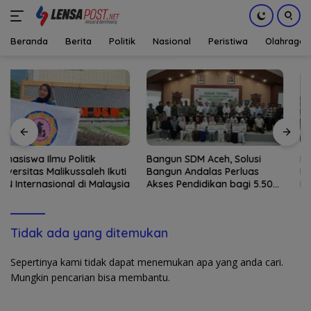
Beranda
Berita
Politik
Nasional
Peristiwa
Olahraga
Langsung
ke
konten
Bangun SDM Aceh, Solusi
Kombes Andi Kirana
Bangun Andalas Perluas
Diperiksa Mabes Polri,
Akses Pendidikan bagi 5.500
Kapolda Tunjuk Kabid TIK
Pelajar
sebagai Pelaksana Tugas
Kapolresta Banda Aceh
Tidak ada yang ditemukan
Sepertinya kami tidak dapat menemukan apa yang anda cari.
Mungkin pencarian bisa membantu.