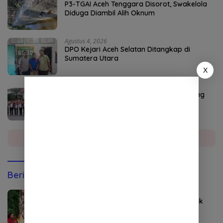
P3-TGAI Aceh Tenggara Disorot, Swakelola
Diduga Diambil Alih Oknum
Agustus 4, 2026
DPO Kejari Aceh Selatan Ditangkap di
Sumatera Utara
X
Agustus 2, 2026
Ketua Kwarcab Nagan Raya Raja Sayang
Kukuhkan 9 Pramuka Garuda
Selengkapnya
Berita Olahraga
Agustus 8, 2026
Kapolri Jadi Anggota Kehormatan Tapak
Suci