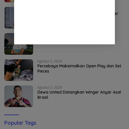
Agustus 8, 2026
Bhayangkara FC Rekrut Mantan Bek River
Plate dan Valencia
Agustus 8, 2026
Persik Rekrut Bek Timnas Guinea-Bissau
Agustus 5, 2026
Persebaya Maksimalkan Open Play dan Set
Pieces
Agustus 5, 2026
Dewa United Datangkan Winger Anyar Asal
Brasil
Popular Tags