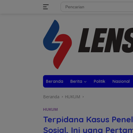
Langsung
tutup
ke
konten
Beranda
Berita
Politik
Nasional
Beranda
HUKUM
HUKUM
Terpidana Kasus Penel
Sosial, Ini yang Pert