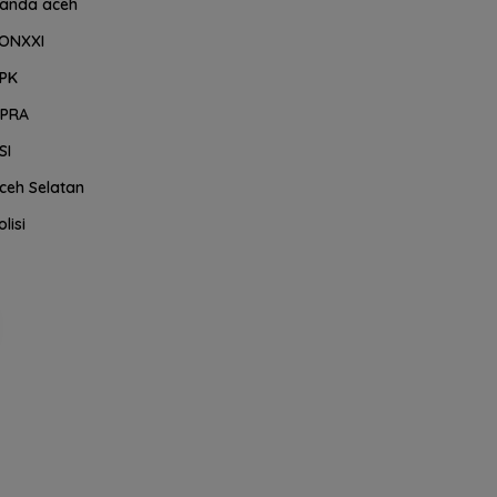
anda aceh
ONXXI
PK
PRA
SI
ceh Selatan
olisi