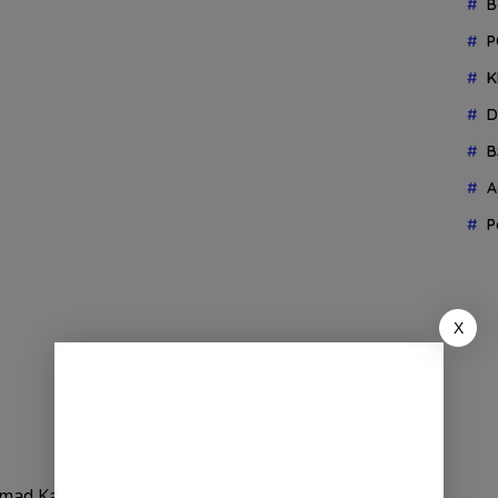
B
P
K
D
B
A
P
X
ammad Kadafi, menyampaikan bahwa terpidana WA