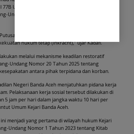
sal 77B Undang-Undang Nomor 35 Tahun 2014
dang-Undang Nomor 1 Tahun 2026 tentang
n Putusan Pengadilan Negeri Banda Aceh Nomor
kuatan hukum tetap (inkracht),” ujar Kadafi.
lakukan melalui mekanisme keadilan restoratif
ndang-Undang Nomor 20 Tahun 2025 tentang
kesepakatan antara pihak terpidana dan korban.
dilan Negeri Banda Aceh menjatuhkan pidana kerja
am. Pelaksanaan kerja sosial tersebut dilakukan di
n 5 jam per hari dalam jangka waktu 10 hari per
untut Umum Kejari Banda Aceh.
ni menjadi yang pertama di wilayah hukum Kejari
ang-Undang Nomor 1 Tahun 2023 tentang Kitab