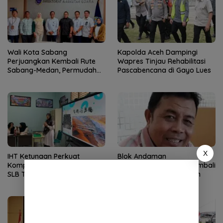
Wali Kota Sabang
Kapolda Aceh Dampingi
Perjuangkan Kembali Rute
Wapres Tinjau Rehabilitasi
Sabang-Medan, Permudah
Pascabencana di Gayo Lues
Akses Wisatawan ke Pulau
Weh
X
IHT Ketunaan Perkuat
Blok Andaman
Kompetensi Guru Non-PLB di
Dipertanyakan, Aceh Kembali
SLB TNCC
Terancam Jadi Penonton