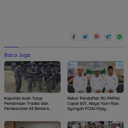
Baca Juga
Kapolda Aceh Tutup
Rekor Pendaftar PD-PKPNU
Pembinaan Tradisi dan
Capai 607, Abiya Yusri Rais
Pembaretan 65 Bintara
Syuriyah PCNU Pijay:
Remaja Satbrimob
Kaderisasi Merupakan
Jantung Jam’iyah