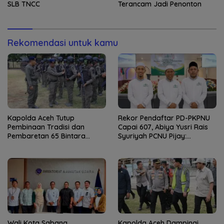
SLB TNCC
Terancam Jadi Penonton
Rekomendasi untuk kamu
Kapolda Aceh Tutup
Rekor Pendaftar PD-PKPNU
Pembinaan Tradisi dan
Capai 607, Abiya Yusri Rais
Pembaretan 65 Bintara
Syuriyah PCNU Pijay:
Remaja Satbrimob
Kaderisasi Merupakan
Jantung Jam’iyah
Wali Kota Sabang
Kapolda Aceh Dampingi