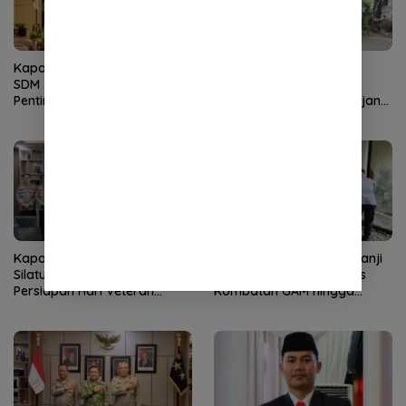
Kapolda Aceh Buka Rakernis
Kapolda Aceh Tinjau
SDM 2026, Tekankan
Kerusakan Rumah Dinas
Pentingnya SDM Unggul
Aspol Lamteumen I Diterjang
untuk Pelayanan Polri
Angin Kencang
Humanis
Kapolda Aceh Terima
Kapolres Aceh Selatan Janji
Silaturahmi LVRI, Bahas
Rehab Rumah Janda Eks
Persiapan Hari Veteran
Kombatan GAM hingga
Nasional ke-77
Bantu Modal UMKM