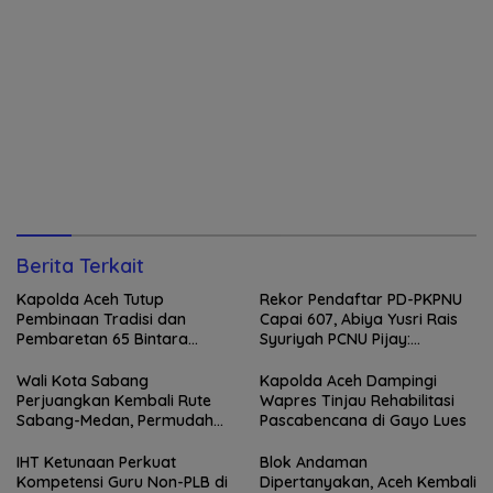
Berita Terkait
Kapolda Aceh Tutup
Rekor Pendaftar PD-PKPNU
Pembinaan Tradisi dan
Capai 607, Abiya Yusri Rais
Pembaretan 65 Bintara
Syuriyah PCNU Pijay:
Remaja Satbrimob
Kaderisasi Merupakan
Jantung Jam’iyah
Wali Kota Sabang
Kapolda Aceh Dampingi
Perjuangkan Kembali Rute
Wapres Tinjau Rehabilitasi
Sabang-Medan, Permudah
Pascabencana di Gayo Lues
Akses Wisatawan ke Pulau
Weh
IHT Ketunaan Perkuat
Blok Andaman
Kompetensi Guru Non-PLB di
Dipertanyakan, Aceh Kembali