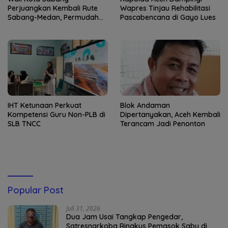
Perjuangkan Kembali Rute
Wapres Tinjau Rehabilitasi
Sabang-Medan, Permudah
Pascabencana di Gayo Lues
Akses Wisatawan ke Pulau
Weh
IHT Ketunaan Perkuat
Blok Andaman
Kompetensi Guru Non-PLB di
Dipertanyakan, Aceh Kembali
SLB TNCC
Terancam Jadi Penonton
Popular Post
Juli 31, 2026
Dua Jam Usai Tangkap Pengedar,
Satresnarkoba Ringkus Pemasok Sabu di