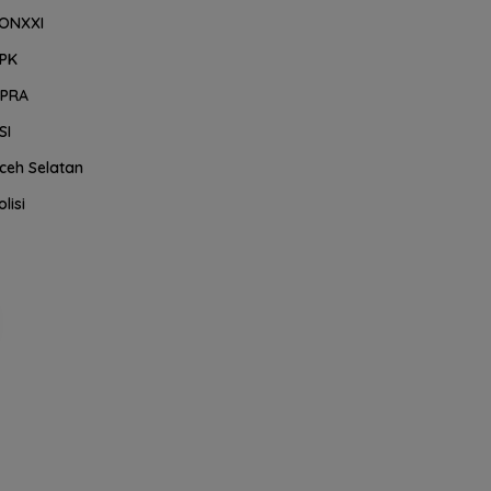
ONXXI
PK
PRA
SI
ceh Selatan
olisi