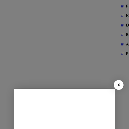
P
K
D
B
A
P
X