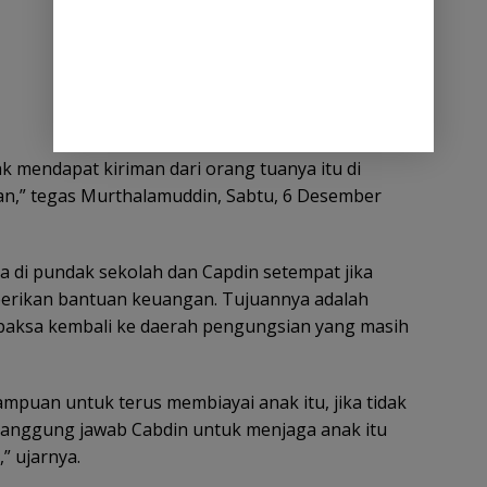
k mendapat kiriman dari orang tuanya itu di
ran,” tegas Murthalamuddin, Sabtu, 6 Desember
a di pundak sekolah dan Capdin setempat jika
berikan bantuan keuangan. Tujuannya adalah
paksa kembali ke daerah pengungsian yang masih
puan untuk terus membiayai anak itu, jika tidak
tanggung jawab Cabdin untuk menjaga anak itu
” ujarnya.