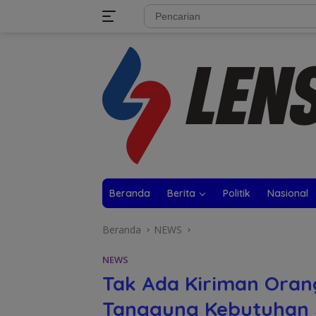
Langsung
tutup
ke
konten
Beranda
Berita
Politik
Nasional
Beranda
NEWS
NEWS
Tak Ada Kiriman Oran
Tanggung Kebutuhan 