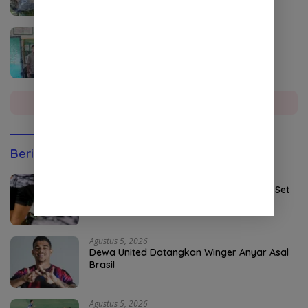
Agustus 4, 2026
DPO Kejari Aceh Selatan Ditangkap di
Sumatera Utara
Selengkapnya
Berita Olahraga
Agustus 5, 2026
Persebaya Maksimalkan Open Play dan Set
Pieces
Agustus 5, 2026
Dewa United Datangkan Winger Anyar Asal
Brasil
Agustus 5, 2026