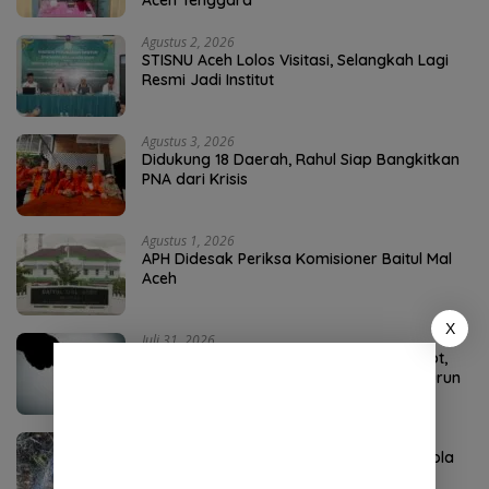
Agustus 2, 2026
STISNU Aceh Lolos Visitasi, Selangkah Lagi
Resmi Jadi Institut
Agustus 3, 2026
Didukung 18 Daerah, Rahul Siap Bangkitkan
PNA dari Krisis
Agustus 1, 2026
APH Didesak Periksa Komisioner Baitul Mal
Aceh
X
Juli 31, 2026
Dugaan Pungli Bantuan Baitul Mal Disorot,
Pengamat Sebut Biadab, APH Diminta Turun
Tangan
Agustus 4, 2026
P3-TGAI Aceh Tenggara Disorot, Swakelola
Diduga Diambil Alih Oknum