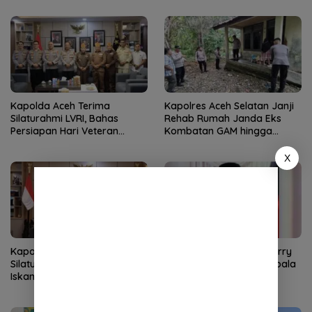
Humanis
Kapolda Aceh Terima
Kapolres Aceh Selatan Janji
Silaturahmi LVRI, Bahas
Rehab Rumah Janda Eks
Persiapan Hari Veteran
Kombatan GAM hingga
Nasional ke-77
Bantu Modal UMKM
X
Kapolda Aceh Terima
Mirwan Tunjuk Denny Herry
Silaturahmi Kasdam
Safputra sebagai Plt Kepala
Iskandar Muda, Perkuat
BPKD Aceh Selatan
Sinergitas TNI-Polri