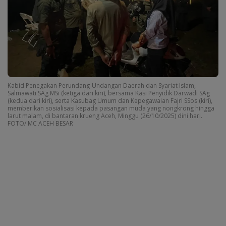
Kabid Penegakan Perundang-Undangan Daerah dan Syariat Islam,
Salmawati SAg MSi (ketiga dari kiri), bersama Kasi Penyidik Darwadi SAg
(kedua dari kiri), serta Kasubag Umum dan Kepegawaian Fajri SSos (kiri),
memberikan sosialisasi kepada pasangan muda yang nongkrong hingga
larut malam, di bantaran krueng Aceh, Minggu (26/10/2025) dini hari.
FOTO/ MC ACEH BESAR