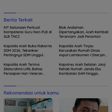
Berita Terkait
IHT Ketunaan Perkuat
Blok Andaman
Kompetensi Guru Non-PLB di
Dipertanyakan, Aceh Kembali
SLB TNCC
Terancam Jadi Penonton
Kapolda Aceh Buka Rakernis
Kapolda Aceh Tinjau
SDM 2026, Tekankan
Kerusakan Rumah Dinas
Pentingnya SDM Unggul
Aspol Lamteumen I Diterjang
untuk Pelayanan Polri
Angin Kencang
Humanis
Kapolda Aceh Terima
Kapolres Aceh Selatan Janji
Silaturahmi LVRI, Bahas
Rehab Rumah Janda Eks
Persiapan Hari Veteran
Kombatan GAM hingga
Nasional ke-77
Bantu Modal UMKM
Rekomendasi untuk kamu