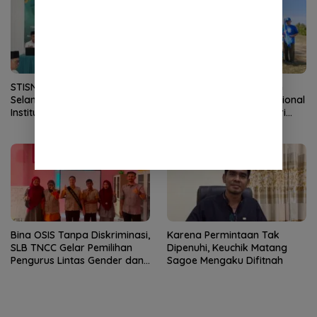
STISNU Aceh Lolos Visitasi,
HT Ibrahim dan Relawan
Selangkah Lagi Resmi Jadi
Sukseskan Gerakan Nasional
Institut
Langit Biru Indonesia Asri
Demokrat Aceh
Bina OSIS Tanpa Diskriminasi,
Karena Permintaan Tak
SLB TNCC Gelar Pemilihan
Dipenuhi, Keuchik Matang
Pengurus Lintas Gender dan
Sagoe Mengaku Difitnah
Agama