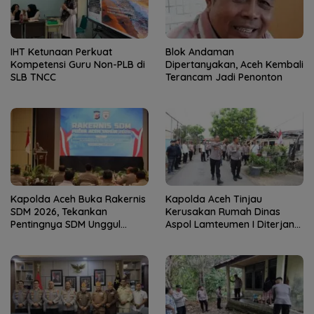
IHT Ketunaan Perkuat
Blok Andaman
Kompetensi Guru Non-PLB di
Dipertanyakan, Aceh Kembali
SLB TNCC
Terancam Jadi Penonton
Kapolda Aceh Buka Rakernis
Kapolda Aceh Tinjau
SDM 2026, Tekankan
Kerusakan Rumah Dinas
Pentingnya SDM Unggul
Aspol Lamteumen I Diterjang
untuk Pelayanan Polri
Angin Kencang
Humanis