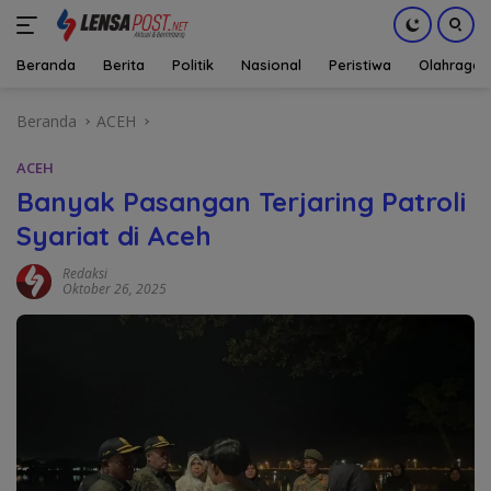
Beranda
Berita
Politik
Nasional
Peristiwa
Olahraga
Langsung
Beranda
ACEH
ke
konten
ACEH
Banyak Pasangan Terjaring Patroli
Syariat di Aceh
Redaksi
Oktober 26, 2025