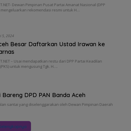
.NET- Dewan Pimpinan Pusat Partai Amanat Nasional (DPP
h mengeluarkan rekomendasi resmi untuk H…
i 5, 2024
ceh Besar Daftarkan Ustad Irawan ke
arnas
.NET – Usai mendapatkan restu dari DPP Partai Keadilan
 (PKS) untuk mengusung Tgk. H….
ai Bareng DPD PAN Banda Aceh
alan santai yang diselenggarakan oleh Dewan Pimpinan Daerah
Selengkapnya