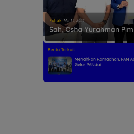
Politik
Mei 14, 2026
Sah, Osha Yurahman Pim
Berita Terkait
Meriahkan Ramadhan, PAN A
Gelar PANdai