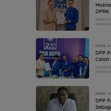
Musria
DPRK 
LENSAPOST.
keputusan
Politik
Ju
DPP P
Calon
LENSAPOST
(PAN) Ace
Politik
Me
DPP P
Sebaga