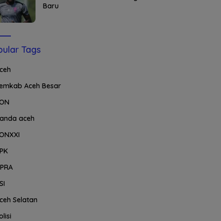
Baru
ular Tags
ceh
emkab Aceh Besar
ON
anda aceh
ONXXI
PK
PRA
SI
ceh Selatan
olisi