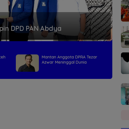
pin DPD PAN Abdya
ceh
Mantan Anggota DPRA Tezar
Azwar Meninggal Dunia