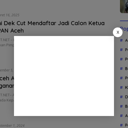
ret 16, 2025
 Dek Cut Mendaftar Jadi Calon Ketua
Pop
AN Aceh
X
.NET – Razami Dek Cut resmi mendaftarkan diri sebagai Calon
A
an Pimpinan Wilayah (DPW)…
P
P
B
ember 5, 2024
eh Apresiasi Kepala BPPA Atas
P
ganan Almarhum Sulaiman Ali
K
.NET– Anggota DPR Aceh Irpannusir menyampaikan terima
D
ada Kepala Badan Penghubung Pemerintah Aceh (BPPA)…
B
A
P
ptember 1, 2024