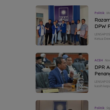
Politik
Ma
Razami
DPW P
LENSAPOST
Ketua Dew
ACEH
Nov
DPR Ac
Penan
LENSAPOST
kasih kep
Politik
Se