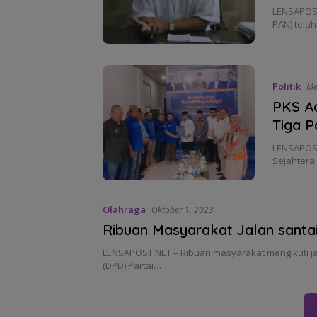
LENSAPOST
PAN) tela
Politik
Me
PKS A
Tiga P
LENSAPOST
Sejahtera
Olahraga
Oktober 1, 2023
Ribuan Masyarakat Jalan sant
LENSAPOST.NET – Ribuan masyarakat mengikuti j
(DPD) Partai…