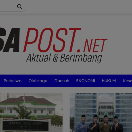
Peristiwa
Olahraga
Daerah
EKONOMI
HUKUM
Kes