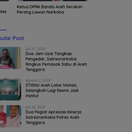
Ketua DPRK Banda Aceh Serukan
Demokrat Aceh T
LPPM
Perang Lawan Narkoba
Bantaran Sungai 
Masyarakat Pedul
ular Post
Juli 31, 2026
Dua Jam Usai Tangkap
Pengedar, Satresnarkoba
Ringkus Pemasok Sabu di Aceh
Tenggara
Agustus 2, 2026
STISNU Aceh Lolos Visitasi,
Selangkah Lagi Resmi Jadi
Institut
Juli 30, 2026
Dua Pegiat Apresiasi Kinerja
Satresnarkoba Polres Aceh
Tenggara