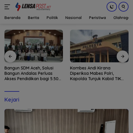
Beranda
Berita
Politik
Nasional
Peristiwa
Olahraga
Langsung
ke
konten
Bangun SDM Aceh, Solusi
Kombes Andi Kirana
Bangun Andalas Perluas
Diperiksa Mabes Polri,
Akses Pendidikan bagi 5.500
Kapolda Tunjuk Kabid TIK
Pelajar
sebagai Pelaksana Tugas
Kapolresta Banda Aceh
Kejari