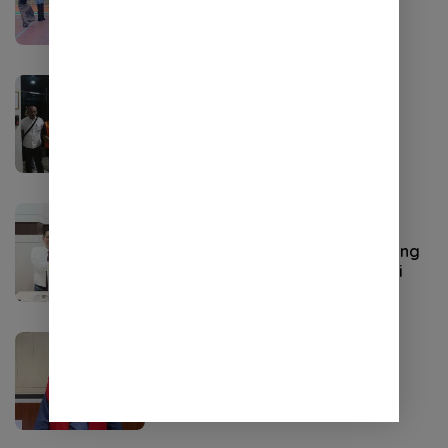
Perkara Pidana
HUKUM
Agustus 6, 2024
Kadis Lingkungan Hidup Jadi
Tersangka
Umum
Mei 22, 2024
Pemko Sabang teken MoU Bidang
Perdata dan TUN dengan Kejari
Headline
,
HUKUM
Mei 6, 2024
Tersangka Pemerasan TIY
Diserahkan ke Jaksa