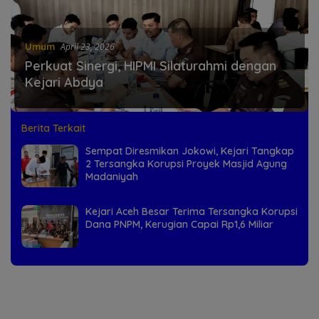
Umum
April 23, 2026
Perkuat Sinergi, HIPMI Silaturahmi dengan
Kejari Abdya
Berita Terkait
Sempat Diresmikan Jokowi, Kejari Tangkap
2 Tersangka Korupsi Proyek Masjid Agung
Madaniyah
Kejari Aceh Besar Terima Tersangka Korupsi
Dana PNPM, Kerugian Capai Rp1,6 Miliar