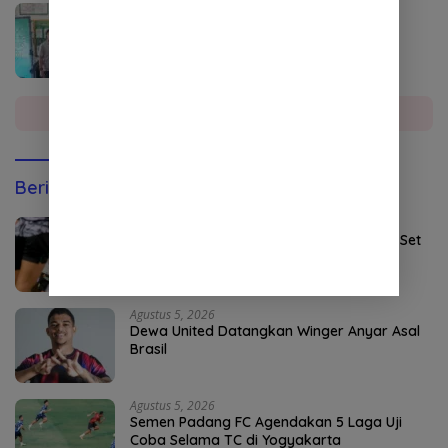
Agustus 4, 2026
DPO Kejari Aceh Selatan Ditangkap di
Sumatera Utara
Selengkapnya
Berita Olahraga
Agustus 5, 2026
Persebaya Maksimalkan Open Play dan Set
Pieces
Agustus 5, 2026
Dewa United Datangkan Winger Anyar Asal
Brasil
Agustus 5, 2026
Semen Padang FC Agendakan 5 Laga Uji
Coba Selama TC di Yogyakarta