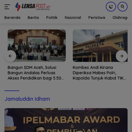
Beranda
Berita
Politik
Nasional
Peristiwa
Olahraga
Langsung
ke
konten
Bangun SDM Aceh, Solusi
Kombes Andi Kirana
Bangun Andalas Perluas
Diperiksa Mabes Polri,
Akses Pendidikan bagi 5.500
Kapolda Tunjuk Kabid TIK
Pelajar
sebagai Pelaksana Tugas
Kapolresta Banda Aceh
Jamaluddin Idham