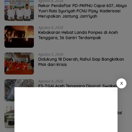
Agustus 6, 2026
Rekor Pendaftar PD-PKPNU Capai 607, Abiya
Yusri Rais Syuriyah PCNU Pijay: Kaderisasi
Merupakan Jantung Jam’iyah
Agustus 8, 2026
Kebakaran Hebat Landa Ponpes di Aceh
Tenggara, 36 Santri Terdampak
Agustus 3, 2026
Didukung 18 Daerah, Rahul Siap Bangkitkan
PNA dari Krisis
Agustus 4, 2026
X
P3-TGAI Aceh Tenggara Disorot, Swakelola
Diduga Diambil Alih Oknum
Agustus 1, 2026
APH Didesak Periksa Komisioner Baitul Mal
Aceh