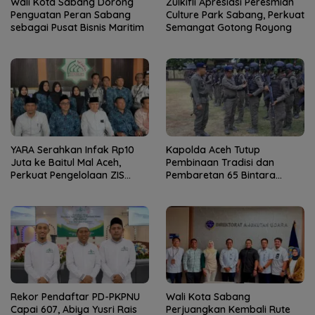
Wali Kota Sabang Dorong
Zulkifli Apresiasi Peresmian
Penguatan Peran Sabang
Culture Park Sabang, Perkuat
sebagai Pusat Bisnis Maritim
Semangat Gotong Royong
YARA Serahkan Infak Rp10
Kapolda Aceh Tutup
Juta ke Baitul Mal Aceh,
Pembinaan Tradisi dan
Perkuat Pengelolaan ZIS
Pembaretan 65 Bintara
yang Amanah
Remaja Satbrimob
Rekor Pendaftar PD-PKPNU
Wali Kota Sabang
Capai 607, Abiya Yusri Rais
Perjuangkan Kembali Rute