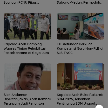
Syuriyah PCNU Pijay:
Sabang-Medan, Permudah
Kaderisasi Merupakan
Akses Wisatawan ke Pulau
Jantung Jam’iyah
Weh
Kapolda Aceh Dampingi
IHT Ketunaan Perkuat
Wapres Tinjau Rehabilitasi
Kompetensi Guru Non-PLB di
Pascabencana di Gayo Lues
SLB TNCC
Blok Andaman
Kapolda Aceh Buka Rakernis
Dipertanyakan, Aceh Kembali
SDM 2026, Tekankan
Terancam Jadi Penonton
Pentingnya SDM Unggul
untuk Pelayanan Polri