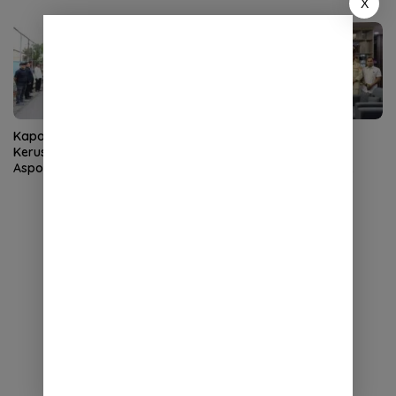
X
Humanis
Kapolda Aceh Tinjau
Kapolda Aceh Terima
Kerusakan Rumah Dinas
Silaturahmi LVRI, Bahas
Aspol Lamteumen I Diterjang
Persiapan Hari Veteran
Angin Kencang
Nasional ke-77