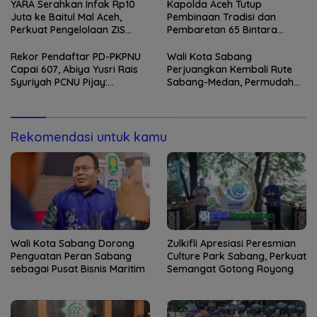
YARA Serahkan Infak Rp10
Kapolda Aceh Tutup
Juta ke Baitul Mal Aceh,
Pembinaan Tradisi dan
Perkuat Pengelolaan ZIS
Pembaretan 65 Bintara
yang Amanah
Remaja Satbrimob
Rekor Pendaftar PD-PKPNU
Wali Kota Sabang
Capai 607, Abiya Yusri Rais
Perjuangkan Kembali Rute
Syuriyah PCNU Pijay:
Sabang-Medan, Permudah
Kaderisasi Merupakan
Akses Wisatawan ke Pulau
Jantung Jam’iyah
Weh
Rekomendasi untuk kamu
Wali Kota Sabang Dorong
Zulkifli Apresiasi Peresmian
Penguatan Peran Sabang
Culture Park Sabang, Perkuat
sebagai Pusat Bisnis Maritim
Semangat Gotong Royong