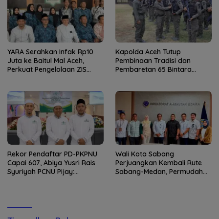
YARA Serahkan Infak Rp10
Kapolda Aceh Tutup
Juta ke Baitul Mal Aceh,
Pembinaan Tradisi dan
Perkuat Pengelolaan ZIS
Pembaretan 65 Bintara
yang Amanah
Remaja Satbrimob
Rekor Pendaftar PD-PKPNU
Wali Kota Sabang
Capai 607, Abiya Yusri Rais
Perjuangkan Kembali Rute
Syuriyah PCNU Pijay:
Sabang-Medan, Permudah
Kaderisasi Merupakan
Akses Wisatawan ke Pulau
Jantung Jam’iyah
Weh