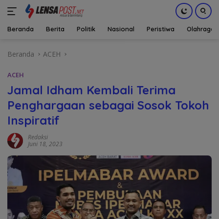
Beranda
Berita
Politik
Nasional
Peristiwa
Olahraga
Langsung
Beranda
ACEH
ke
konten
ACEH
Jamal Idham Kembali Terima
Penghargaan sebagai Sosok Tokoh
Inspiratif
Redaksi
Juni 18, 2023