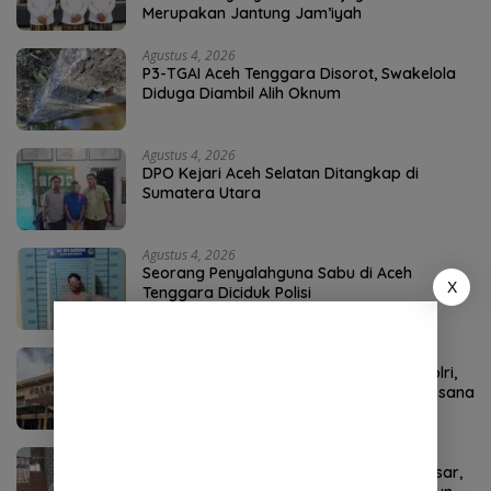
Merupakan Jantung Jam’iyah
Agustus 4, 2026
P3-TGAI Aceh Tenggara Disorot, Swakelola
Diduga Diambil Alih Oknum
Agustus 4, 2026
DPO Kejari Aceh Selatan Ditangkap di
Sumatera Utara
Agustus 4, 2026
Seorang Penyalahguna Sabu di Aceh
X
Tenggara Diciduk Polisi
Agustus 7, 2026
Kombes Andi Kirana Diperiksa Mabes Polri,
Kapolda Tunjuk Kabid TIK sebagai Pelaksana
Tugas Kapolresta Banda Aceh
Agustus 8, 2026
Kakao Aceh Tenggara Punya Potensi Besar,