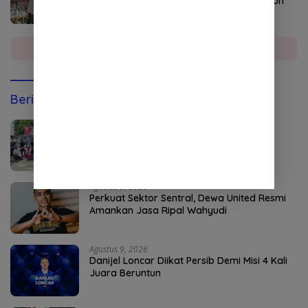
SMK PP Kutacane Siapkan SDM dari Kebun
hingga Industri
Selengkapnya
Berita Olahraga
Agustus 9, 2026
Momen HUT ke-81 RI, Pelti Abdya Gelar
Turnamen Tenis Lapangan
Agustus 9, 2026
Perkuat Sektor Sentral, Dewa United Resmi
Amankan Jasa Ripal Wahyudi
Agustus 9, 2026
Danijel Loncar Diikat Persib Demi Misi 4 Kali
Juara Beruntun