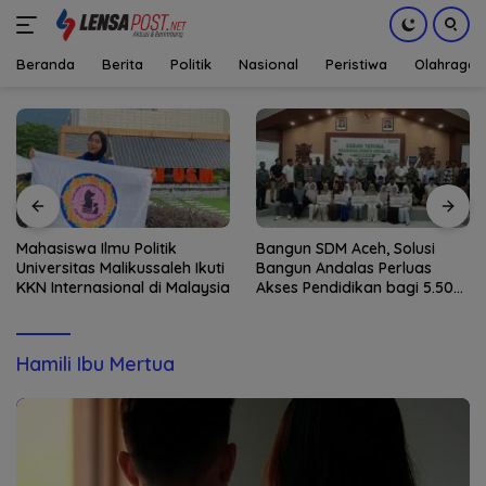
Beranda
Berita
Politik
Nasional
Peristiwa
Olahraga
Langsung
ke
konten
Mahasiswa Ilmu Politik
Bangun SDM Aceh, Solusi
Universitas Malikussaleh Ikuti
Bangun Andalas Perluas
KKN Internasional di Malaysia
Akses Pendidikan bagi 5.500
Pelajar
Hamili Ibu Mertua