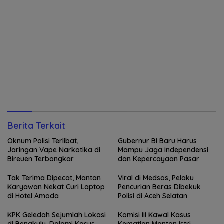
Berita Terkait
Oknum Polisi Terlibat,
Gubernur BI Baru Harus
Jaringan Vape Narkotika di
Mampu Jaga Independensi
Bireuen Terbongkar
dan Kepercayaan Pasar
Tak Terima Dipecat, Mantan
Viral di Medsos, Pelaku
Karyawan Nekat Curi Laptop
Pencurian Beras Dibekuk
di Hotel Amoda
Polisi di Aceh Selatan
KPK Geledah Sejumlah Lokasi
Komisi III Kawal Kasus
di Bengkulu, Dalami Kasus
Kematian Mantan Istri