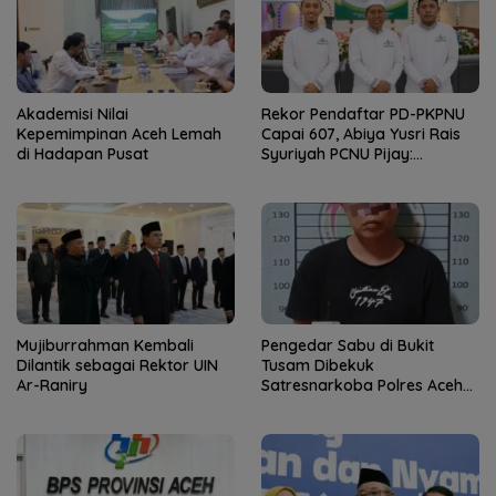
Akademisi Nilai
Rekor Pendaftar PD-PKPNU
Kepemimpinan Aceh Lemah
Capai 607, Abiya Yusri Rais
di Hadapan Pusat
Syuriyah PCNU Pijay:
Kaderisasi Merupakan
Jantung Jam’iyah
Mujiburrahman Kembali
Pengedar Sabu di Bukit
Dilantik sebagai Rektor UIN
Tusam Dibekuk
Ar-Raniry
Satresnarkoba Polres Aceh
Tenggara