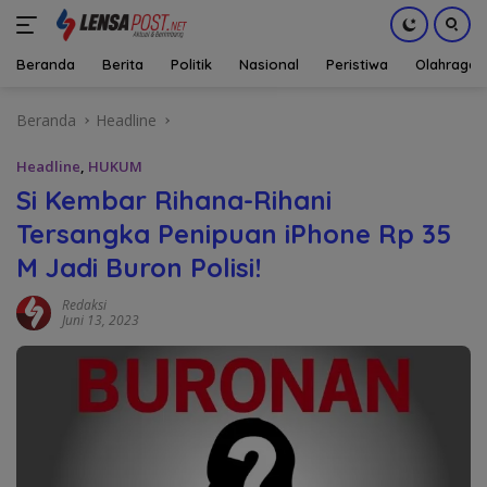
Beranda
Berita
Politik
Nasional
Peristiwa
Olahraga
Langsung
Beranda
Headline
ke
konten
Headline
,
HUKUM
Si Kembar Rihana-Rihani
Tersangka Penipuan iPhone Rp 35
M Jadi Buron Polisi!
Redaksi
Juni 13, 2023