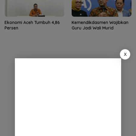
Ekonomi Aceh Tumbuh 4,86
Kemendikdasmen Wajibkan
Persen
Guru Jadi Wali Murid
X