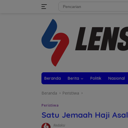
Langsung
tutup
ke
konten
Beranda
Berita
Politik
Nasional
Beranda
Peristiwa
Peristiwa
Satu Jemaah Haji Asal
Redaksi