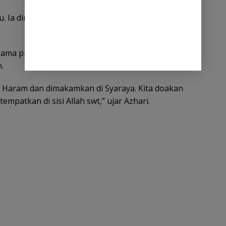
lu. Ia dirujuk ke RS dari Mina karena gangguan tiroid
sama pihak syarikah sedang melakukan proses
.
l Haram dan dimakamkan di Syaraya. Kita doakan
mpatkan di sisi Allah swt,” ujar Azhari.