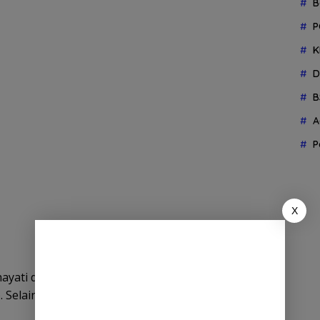
B
P
K
D
B
A
P
X
hayati didiagnosa mengalami tirotoksikosis
). Selain itu, ia mengidap radang paru-paru dan