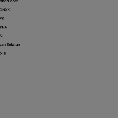
anda aceh
ONXXI
PK
PRA
SI
ceh Selatan
olisi