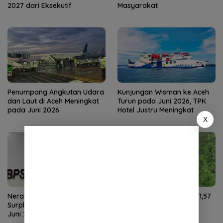
2027 dari Eksekutif
Masyarakat
Penumpang Angkutan Udara
Kunjungan Wisman ke Aceh
dan Laut di Aceh Meningkat
Turun pada Juni 2026, TPK
pada Juni 2026
Hotel Justru Meningkat
X
Neraca Perdagangan Aceh
NTP Aceh Juli 2026 Naik 1,57
Surplus US$59,27 Juta pada
Persen, Didorong Harga
Juni 2026
Gabah dan Sawit