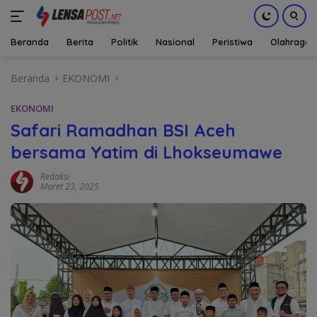
Beranda
Berita
Politik
Nasional
Peristiwa
Olahraga
Langsung
Beranda
EKONOMI
ke
konten
EKONOMI
Safari Ramadhan BSI Aceh
bersama Yatim di Lhokseumawe
Redaksi
Maret 23, 2025