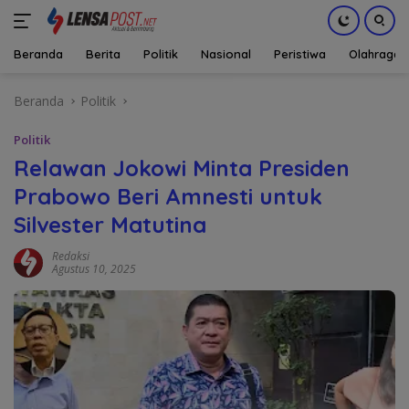
Beranda
Berita
Politik
Nasional
Peristiwa
Olahraga
Langsung
Beranda
Politik
ke
konten
Politik
Relawan Jokowi Minta Presiden
Prabowo Beri Amnesti untuk
Silvester Matutina
Redaksi
Agustus 10, 2025