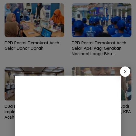
DPD Partai Demokrat Aceh
DPD Partai Demokrat Aceh
Gelar Donor Darah
Gelar Apel Pagi Gerakan
Nasional Langit Biru
Indonesia Asri
X
Dua Dekade MoU Helsinki,
Wan Malaya Dipercaya Jadi
Implementasi Kewenangan
Pj Ketua PA Nagan Raya, KPA
Aceh Masih Jadi Tantangan
Minta Semua Solid