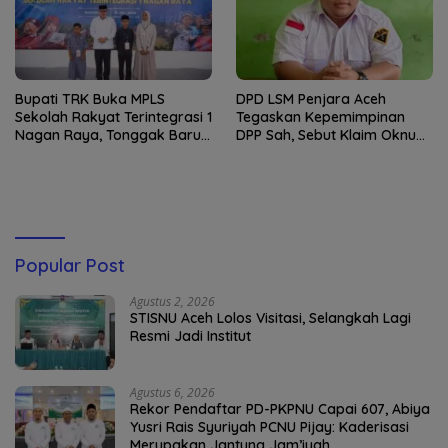
Bupati TRK Buka MPLS
DPD LSM Penjara Aceh
Sekolah Rakyat Terintegrasi 1
Tegaskan Kepemimpinan
Nagan Raya, Tonggak Baru
DPP Sah, Sebut Klaim Oknum
Pendidikan Gratis Berkualitas
sebagai Ketua DPP
Merupakan Kebohongan
Publik
Popular Post
Agustus 2, 2026
STISNU Aceh Lolos Visitasi, Selangkah Lagi
Resmi Jadi Institut
Agustus 6, 2026
Rekor Pendaftar PD-PKPNU Capai 607, Abiya
Yusri Rais Syuriyah PCNU Pijay: Kaderisasi
Merupakan Jantung Jam’iyah