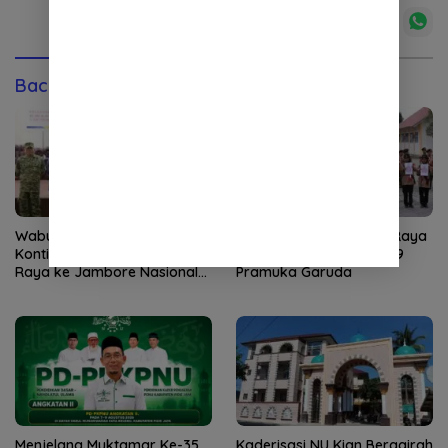
Baca Juga
Wabup Raja Sayang Lepas
Ketua Kwarcab Nagan Raya
Kontingen Pramuka Nagan
Raja Sayang Kukuhkan 9
Raya ke Jambore Nasional
Pramuka Garuda
XII 2026
Menjelang Muktamar Ke-35,
Kaderisasi NU Kian Bergairah