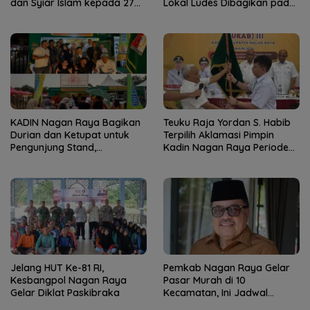
dan Syiar Islam kepada 27
Lokal Ludes Dibagikan pada
Lembaga Keagamaan
Malam Penutupan Nagan
Raya Fair
KADIN Nagan Raya Bagikan
Teuku Raja Yordan S. Habib
Durian dan Ketupat untuk
Terpilih Aklamasi Pimpin
Pengunjung Stand,
Kadin Nagan Raya Periode
Semarakkan HUT ke-24
2026–2031
Kabupaten
Jelang HUT Ke-81 RI,
Pemkab Nagan Raya Gelar
Kesbangpol Nagan Raya
Pasar Murah di 10
Gelar Diklat Paskibraka
Kecamatan, Ini Jadwal
Lengkapnya