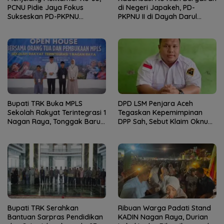
PCNU Pidie Jaya Fokus
di Negeri Japakeh, PD-
Sukseskan PD-PKPNU
PKPNU II di Dayah Darul
Angkatan II
Munawwarah Kuta Krueng
Diserbu Pendaftar
Bupati TRK Buka MPLS
DPD LSM Penjara Aceh
Sekolah Rakyat Terintegrasi 1
Tegaskan Kepemimpinan
Nagan Raya, Tonggak Baru
DPP Sah, Sebut Klaim Oknum
Pendidikan Gratis Berkualitas
sebagai Ketua DPP
Merupakan Kebohongan
Publik
Bupati TRK Serahkan
Ribuan Warga Padati Stand
Bantuan Sarpras Pendidikan
KADIN Nagan Raya, Durian