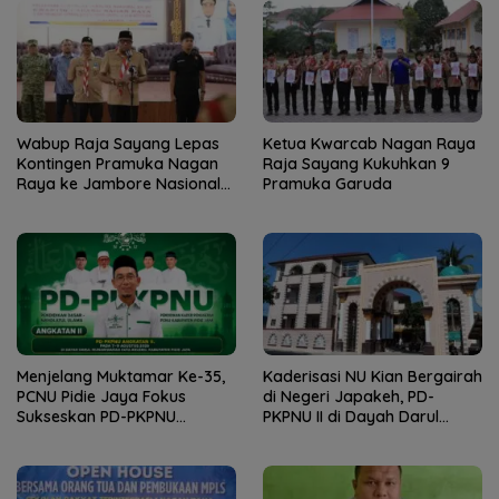
Wabup Raja Sayang Lepas
Ketua Kwarcab Nagan Raya
Kontingen Pramuka Nagan
Raja Sayang Kukuhkan 9
Raya ke Jambore Nasional
Pramuka Garuda
XII 2026
Menjelang Muktamar Ke-35,
Kaderisasi NU Kian Bergairah
PCNU Pidie Jaya Fokus
di Negeri Japakeh, PD-
Sukseskan PD-PKPNU
PKPNU II di Dayah Darul
Angkatan II
Munawwarah Kuta Krueng
Diserbu Pendaftar