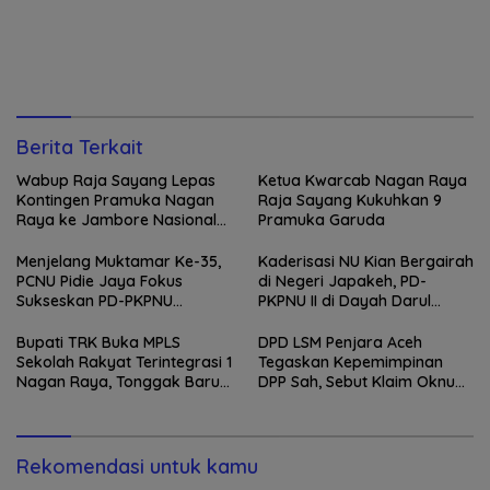
Berita Terkait
Wabup Raja Sayang Lepas
Ketua Kwarcab Nagan Raya
Kontingen Pramuka Nagan
Raja Sayang Kukuhkan 9
Raya ke Jambore Nasional
Pramuka Garuda
XII 2026
Menjelang Muktamar Ke-35,
Kaderisasi NU Kian Bergairah
PCNU Pidie Jaya Fokus
di Negeri Japakeh, PD-
Sukseskan PD-PKPNU
PKPNU II di Dayah Darul
Angkatan II
Munawwarah Kuta Krueng
Diserbu Pendaftar
Bupati TRK Buka MPLS
DPD LSM Penjara Aceh
Sekolah Rakyat Terintegrasi 1
Tegaskan Kepemimpinan
Nagan Raya, Tonggak Baru
DPP Sah, Sebut Klaim Oknum
Pendidikan Gratis Berkualitas
sebagai Ketua DPP
Merupakan Kebohongan
Publik
Rekomendasi untuk kamu