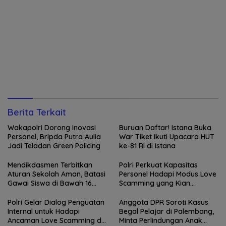
Berita Terkait
Wakapolri Dorong Inovasi
Buruan Daftar! Istana Buka
Personel, Bripda Putra Aulia
War Tiket Ikuti Upacara HUT
Jadi Teladan Green Policing
ke-81 RI di Istana
Mendikdasmen Terbitkan
Polri Perkuat Kapasitas
Aturan Sekolah Aman, Batasi
Personel Hadapi Modus Love
Gawai Siswa di Bawah 16
Scamming yang Kian
Tahun
Kompleks
Polri Gelar Dialog Penguatan
Anggota DPR Soroti Kasus
Internal untuk Hadapi
Begal Pelajar di Palembang,
Ancaman Love Scamming di
Minta Perlindungan Anak