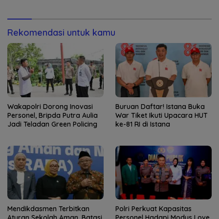
Era Digital
Diperkuat
Rekomendasi untuk kamu
Wakapolri Dorong Inovasi
Buruan Daftar! Istana Buka
Personel, Bripda Putra Aulia
War Tiket Ikuti Upacara HUT
Jadi Teladan Green Policing
ke-81 RI di Istana
Mendikdasmen Terbitkan
Polri Perkuat Kapasitas
Aturan Sekolah Aman, Batasi
Personel Hadapi Modus Love