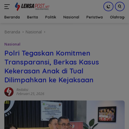
Beranda
Berita
Politik
Nasional
Peristiwa
Olahraga
Langsung
Beranda
Nasional
ke
konten
Nasional
Polri Tegaskan Komitmen
Transparansi, Berkas Kasus
Kekerasan Anak di Tual
Dilimpahkan ke Kejaksaan
Redaksi
Februari 25, 2026