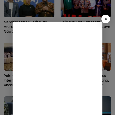
X
Mendikdasmen Terbitkan
Polri Perkuat Kapasitas
Aturan Sekolah Aman, Batasi
Personel Hadapi Modus Love
Gawai Siswa di Bawah 16
Scamming yang Kian
Tahun
Kompleks
Polri Gelar Dialog Penguatan
Anggota DPR Soroti Kasus
Internal untuk Hadapi
Begal Pelajar di Palembang,
Ancaman Love Scamming di
Minta Perlindungan Anak
Era Digital
Diperkuat