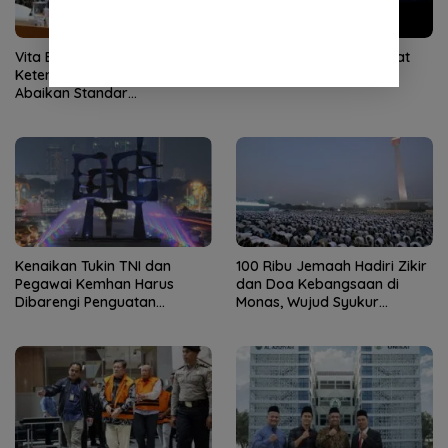
Vita Ervina Minta BPJS
Komdigi Layangkan Surat
Ketenagakerjaan Tak
Teguran ke YouTube
Abaikan Standar
Keselamatan Saat Pelatihan
Kenaikan Tukin TNI dan
100 Ribu Jemaah Hadiri Zikir
Pegawai Kemhan Harus
dan Doa Kebangsaan di
Dibarengi Penguatan
Monas, Wujud Syukur
Kapasitas Kelembagaan
Kemerdekaan RI