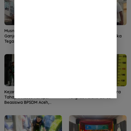
Musnahkan 110 Batang
Rekan Kuliah Febrie
Ganja, Kapolres Aceh Selatan
Adriansyah jadi Tersangka
Tegaskan Perang terhadap
Baru di Kasus TPPU
Narkotika
Kejari Banda Aceh Terima
URC Polres Aceh Tenggara
Tahap II Kasus Korupsi
Ringkus Pelaku Curas
Beasiswa BPSDM Aceh,
Kerugian Negara Capai
Rp14,3 Miliar