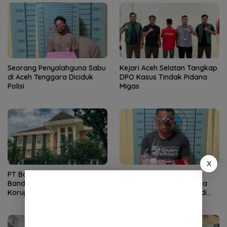
Seorang Penyalahguna Sabu
Kejari Aceh Selatan Tangkap
di Aceh Tenggara Diciduk
DPO Kasus Tindak Pidana
Polisi
Migas
X
PT Banda Aceh Tolak
Dua Jam Usai Tangkap
Banding Jaksa dalam Kasus
Pengedar, Satresnarkoba
Korupsi Westafel
Ringkus Pemasok Sabu di
Aceh Tenggara