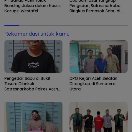
PT Banda Aceh Tolak
Dua Jam Usai Tangkap
Banding Jaksa dalam Kasus
Pengedar, Satresnarkoba
Korupsi Westafel
Ringkus Pemasok Sabu di
Aceh Tenggara
Rekomendasi untuk kamu
Pengedar Sabu di Bukit
DPO Kejari Aceh Selatan
Tusam Dibekuk
Ditangkap di Sumatera
Satresnarkoba Polres Aceh
Utara
Tenggara