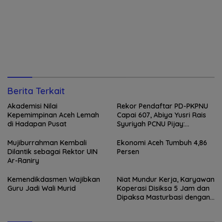
Berita Terkait
Akademisi Nilai
Rekor Pendaftar PD-PKPNU
Kepemimpinan Aceh Lemah
Capai 607, Abiya Yusri Rais
di Hadapan Pusat
Syuriyah PCNU Pijay:
Kaderisasi Merupakan
Jantung Jam’iyah
Mujiburrahman Kembali
Ekonomi Aceh Tumbuh 4,86
Dilantik sebagai Rektor UIN
Persen
Ar-Raniry
Kemendikdasmen Wajibkan
Niat Mundur Kerja, Karyawan
Guru Jadi Wali Murid
Koperasi Disiksa 5 Jam dan
Dipaksa Masturbasi dengan
Ancaman Pisau