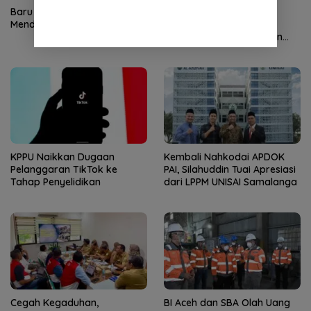
Baru Satu Kandidat
Dugaan Pelibatan Anak
Mendaftar di Kongres II PNA
dalam Promosi Vape,
Tegakkan Hukum dengan
Tegas
KPPU Naikkan Dugaan
Kembali Nahkodai APDOK
Pelanggaran TikTok ke
PAI, Silahuddin Tuai Apresiasi
Tahap Penyelidikan
dari LPPM UNISAI Samalanga
Cegah Kegaduhan,
BI Aceh dan SBA Olah Uang