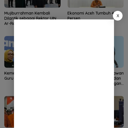
Mujiburrahman Kembali
Ekonomi Aceh Tumbuh 4,86
X
Dilantik sebagai Rektor UIN
Persen
Ar-Raniry
Kemendikdasmen Wajibkan
Niat Mundur Kerja, Karyawan
Guru Jadi Wali Murid
Koperasi Disiksa 5 Jam dan
Dipaksa Masturbasi dengan
Ancaman Pisau