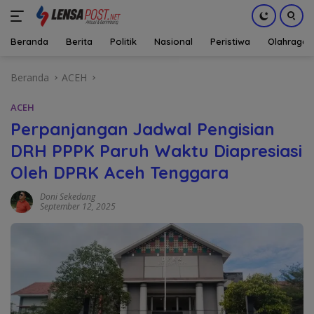
Beranda
Berita
Politik
Nasional
Peristiwa
Olahraga
Langsung
Beranda
ACEH
ke
konten
ACEH
Perpanjangan Jadwal Pengisian
DRH PPPK Paruh Waktu Diapresiasi
Oleh DPRK Aceh Tenggara
Doni Sekedang
September 12, 2025