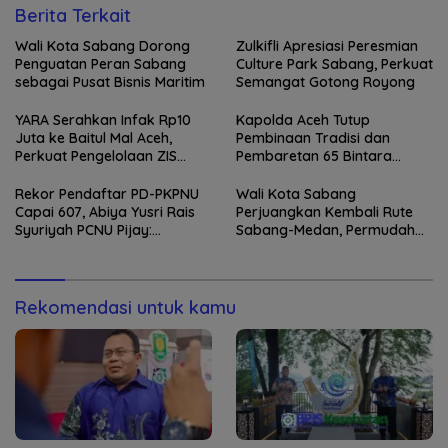
Berita Terkait
Wali Kota Sabang Dorong
Zulkifli Apresiasi Peresmian
Penguatan Peran Sabang
Culture Park Sabang, Perkuat
sebagai Pusat Bisnis Maritim
Semangat Gotong Royong
YARA Serahkan Infak Rp10
Kapolda Aceh Tutup
Juta ke Baitul Mal Aceh,
Pembinaan Tradisi dan
Perkuat Pengelolaan ZIS
Pembaretan 65 Bintara
yang Amanah
Remaja Satbrimob
Rekor Pendaftar PD-PKPNU
Wali Kota Sabang
Capai 607, Abiya Yusri Rais
Perjuangkan Kembali Rute
Syuriyah PCNU Pijay:
Sabang-Medan, Permudah
Kaderisasi Merupakan
Akses Wisatawan ke Pulau
Jantung Jam’iyah
Weh
Rekomendasi untuk kamu