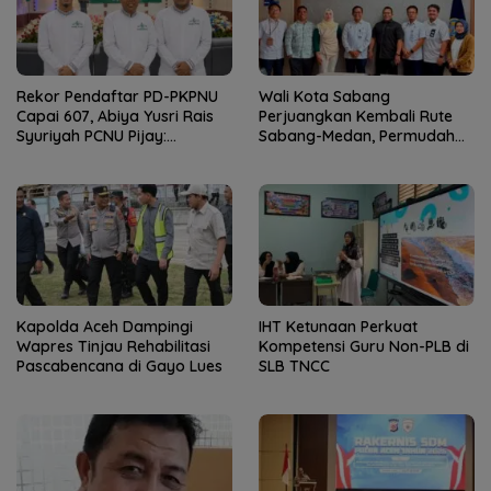
Rekor Pendaftar PD-PKPNU
Wali Kota Sabang
Capai 607, Abiya Yusri Rais
Perjuangkan Kembali Rute
Syuriyah PCNU Pijay:
Sabang-Medan, Permudah
Kaderisasi Merupakan
Akses Wisatawan ke Pulau
Jantung Jam’iyah
Weh
Kapolda Aceh Dampingi
IHT Ketunaan Perkuat
Wapres Tinjau Rehabilitasi
Kompetensi Guru Non-PLB di
Pascabencana di Gayo Lues
SLB TNCC