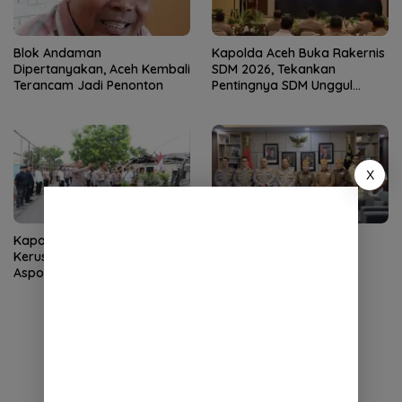
Blok Andaman
Kapolda Aceh Buka Rakernis
Dipertanyakan, Aceh Kembali
SDM 2026, Tekankan
Terancam Jadi Penonton
Pentingnya SDM Unggul
untuk Pelayanan Polri
Humanis
X
Kapolda Aceh Tinjau
Kapolda Aceh Terima
Kerusakan Rumah Dinas
Silaturahmi LVRI, Bahas
Aspol Lamteumen I Diterjang
Persiapan Hari Veteran
Angin Kencang
Nasional ke-77