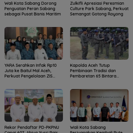
Wali Kota Sabang Dorong
Zulkifli Apresiasi Peresmian
Penguatan Peran Sabang
Culture Park Sabang, Perkuat
sebagai Pusat Bisnis Maritim
Semangat Gotong Royong
YARA Serahkan Infak Rp10
Kapolda Aceh Tutup
Juta ke Baitul Mal Aceh,
Pembinaan Tradisi dan
Perkuat Pengelolaan ZIS
Pembaretan 65 Bintara
yang Amanah
Remaja Satbrimob
Rekor Pendaftar PD-PKPNU
Wali Kota Sabang
Capai 607, Abiya Yusri Rais
Perjuangkan Kembali Rute