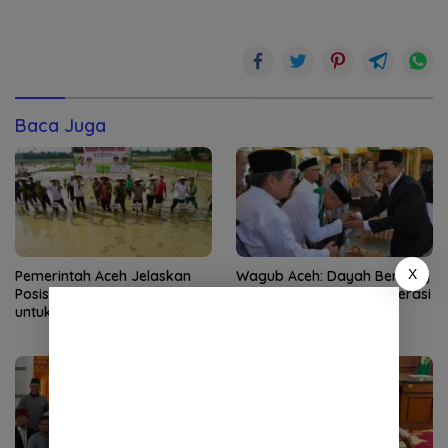
Baca Juga
X
Pemerintah Aceh Jelaskan
Wagub Aceh: Dayah Benteng
Posisi Bantuan Kementan
Utama Membangun Generasi
untuk Pemulihan Sawah dan
Beriman dan Berakhlak
Kebun