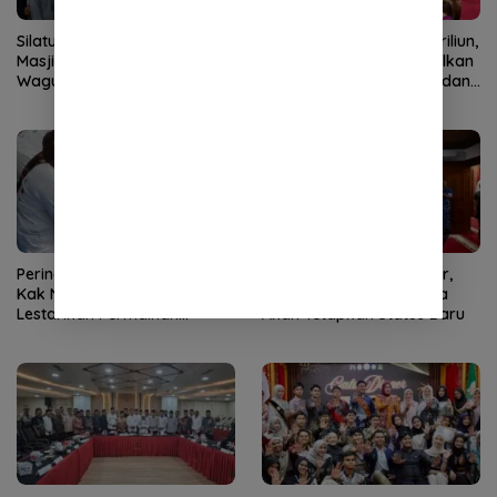
Silaturahmi Bersama Imam
Kementan Siapkan 2,5 Triliun,
Masjid Raya Baiturrahman,
Pesan Mualem: Maksimalkan
Wagub Aceh Perkuat Sinergi
untuk Pemulihan Sawah dan
dengan Ulama
Kebun
Peringati Hari Anak Nasional,
Transisi Darurat Berakhir,
Kak Na Ajak Anak Aceh
Mualem dan Forkopimda
Lestarikan Permainan
Akan Tetapkan Status Baru
Tradisional