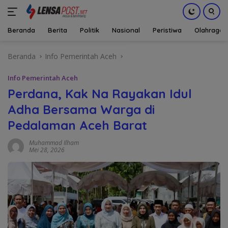
Beranda
Berita
Politik
Nasional
Peristiwa
Olahraga
Langsung
Beranda
Info Pemerintah Aceh
ke
konten
Info Pemerintah Aceh
Perdana, Kak Na Rayakan Idul
Adha Bersama Warga di
Pedalaman Aceh Barat
Muhammad Ilham
Mei 28, 2026