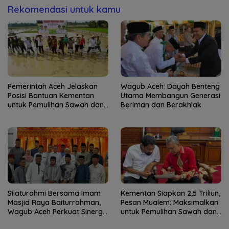
Rekomendasi untuk kamu
Pemerintah Aceh Jelaskan
Wagub Aceh: Dayah Benteng
Posisi Bantuan Kementan
Utama Membangun Generasi
untuk Pemulihan Sawah dan
Beriman dan Berakhlak
Kebun
Silaturahmi Bersama Imam
Kementan Siapkan 2,5 Triliun,
Masjid Raya Baiturrahman,
Pesan Mualem: Maksimalkan
Wagub Aceh Perkuat Sinergi
untuk Pemulihan Sawah dan
dengan Ulama
Kebun