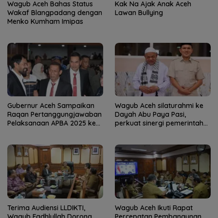
Wagub Aceh Bahas Status
Kak Na Ajak Anak Aceh
Wakaf Blangpadang dengan
Lawan Bullying
Menko Kumham Imipas
Gubernur Aceh Sampaikan
Wagub Aceh silaturahmi ke
Raqan Pertanggungjawaban
Dayah Abu Paya Pasi,
Pelaksanaan APBA 2025 ke
perkuat sinergi pemerintah
DPRA
dan ulama
Terima Audiensi LLDIKTI,
Wagub Aceh Ikuti Rapat
Wagub Fadhlullah Dorong
Percepatan Pembangunan