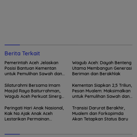
Berita Terkait
Pemerintah Aceh Jelaskan
Wagub Aceh: Dayah Benteng
Posisi Bantuan Kementan
Utama Membangun Generasi
untuk Pemulihan Sawah dan
Beriman dan Berakhlak
Kebun
Silaturahmi Bersama Imam
Kementan Siapkan 2,5 Triliun,
Masjid Raya Baiturrahman,
Pesan Mualem: Maksimalkan
Wagub Aceh Perkuat Sinergi
untuk Pemulihan Sawah dan
dengan Ulama
Kebun
Peringati Hari Anak Nasional,
Transisi Darurat Berakhir,
Kak Na Ajak Anak Aceh
Mualem dan Forkopimda
Lestarikan Permainan
Akan Tetapkan Status Baru
Tradisional